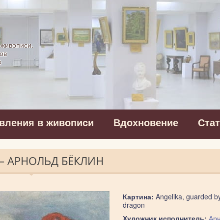
картинная галерея
 живописи.
ов
в
вления в живописи
Вдохновение
Ста
 — АРНОЛЬД БЁКЛИН
Картина:
Angelika, guarded b
dragon
Художник исполнитель:
Ар