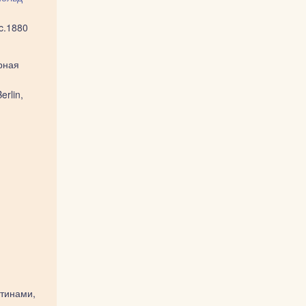
c.1880
рная
erlin,
ртинами,