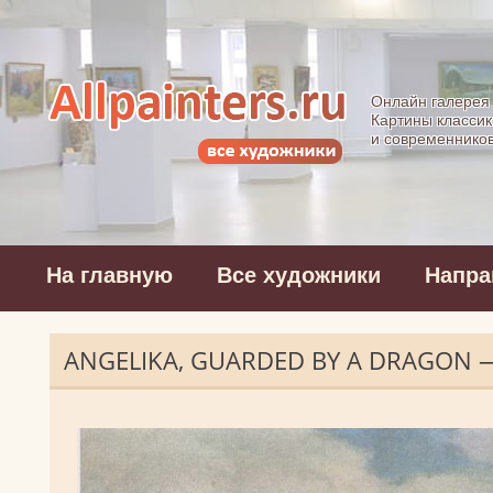
Allpainters.ru - 
Онлайн галерея
Картины классик
и современнико
На главную
Все художники
Напра
ANGELIKA, GUARDED BY A DRAGON