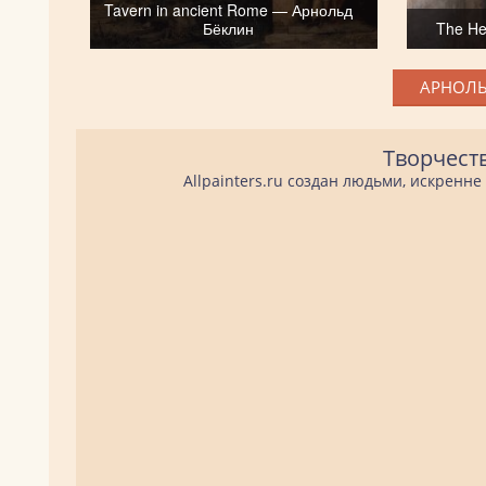
Tavern in ancient Rome — Арнольд
Бёклин
The He
АРНОЛЬ
Творчест
Allpainters.ru создан людьми, искренн