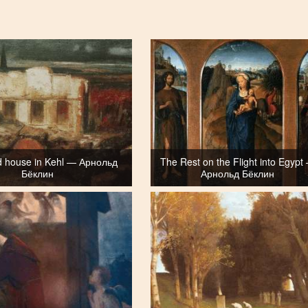
d house in Kehl — Арнольд
The Rest on the Flight into Egypt
Бёклин
Арнольд Бёклин