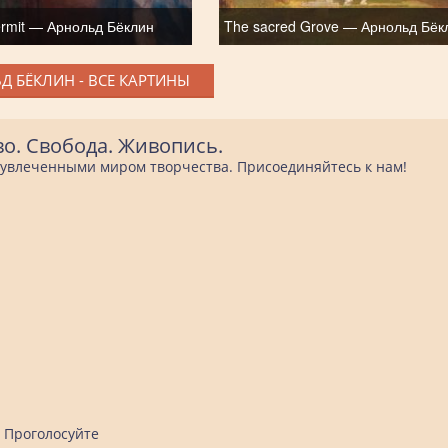
rmit — Арнольд Бёклин
The sacred Grove — Арнольд Бёк
Д БЁКЛИН - ВСЕ КАРТИНЫ
во. Свобода. Живопись.
е увлеченными миром творчества. Присоединяйтесь к нам!
Проголосуйте