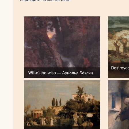
Destroye
Will-o’-the-wisp — Арнольд Бёклин