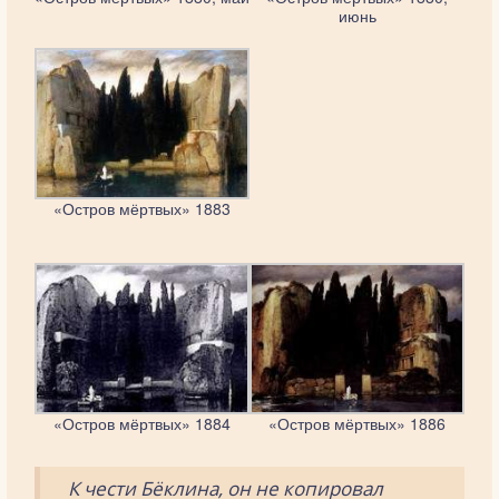
июнь
«Остров мёртвых» 1883
«Остров мёртвых» 1884
«Остров мёртвых» 1886
К чести Бёклина, он не копировал