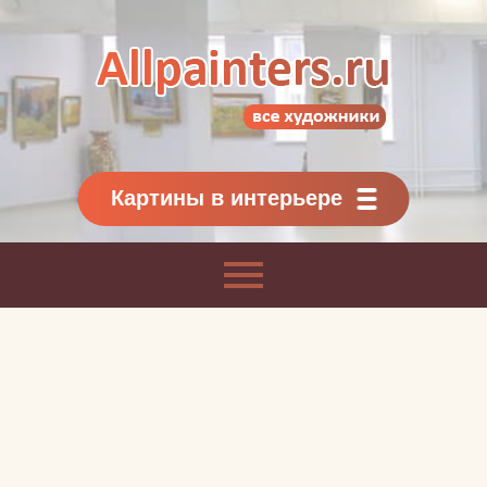
Allpainters.ru - картинная галерея
Онлайн галерея живописи.
Картины классиков
и современников
Картины в интерьере