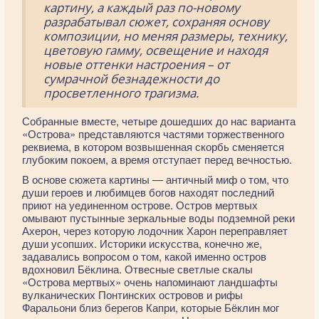
картину, а каждый раз по-новому
разрабатывал сюжет, сохраняя основу
композиции, но меняя размеры, технику,
цветовую гамму, освещение и находя
новые оттенки настроения – от
сумрачной безнадежности до
просветленного трагизма.
Собранные вместе, четыре дошедших до нас варианта
«Острова» представляются частями торжественного
реквиема, в котором возвышенная скорбь сменяется
глубоким покоем, а время отступает перед вечностью.
В основе сюжета картины — античный миф о том, что
души героев и любимцев богов находят последний
приют на уединенном острове. Остров мертвых
омывают пустынные зеркальные воды подземной реки
Ахерон, через которую лодочник Харон переправляет
души усопших. Историки искусства, конечно же,
задавались вопросом о том, какой именно остров
вдохновил Бёклина. Отвесные светлые скалы
«Острова мертвых» очень напоминают ландшафты
вулканических Понтинских островов и рифы
Фаральони близ берегов Капри, которые Бёклин мог