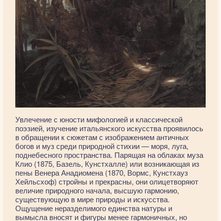
Увлечение с юности мифологией и классической
поэзией, изучение итальянского искусства проявилось
в обращении к сюжетам с изображением античных
богов и муз среди природной стихии — моря, луга,
поднебесного пространства. Парящая на облаках муза
Клио (1875, Базель, Кунстхалле) или возникающая из
пены Венера Анадиомена (1870, Вормс, Кунстхауз
Хейльсхоф) стройны и прекрасны, они олицетворяют
величие природного начала, высшую гармонию,
существующую в мире природы и искусства.
Ощущение неразделимого единства натуры и
вымысла вносят и фигуры менее гармоничных, но