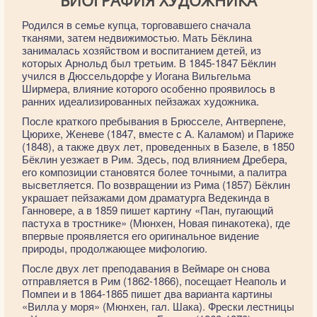
БИОГРАФИЯ ХУДОЖНИКА
Родился в семье купца, торговавшего сначала
тканями, затем недвижимостью. Мать Бёклина
занималась хозяйством и воспитанием детей, из
которых Арнольд был третьим. В 1845-1847 Бёклин
учился в Дюссельдорфе у Иогана Вильгельма
Ширмера, влияние которого особенно проявилось в
ранних идеализированных пейзажах художника.
После краткого пребывания в Брюсселе, Антверпене,
Цюрихе, Женеве (1847, вместе с А. Каламом) и Париже
(1848), а также двух лет, проведенных в Базеле, в 1850
Бёклин уезжает в Рим. Здесь, под влиянием Дребера,
его композиции становятся более точными, а палитра
высветляется. По возвращении из Рима (1857) Бёклин
украшает пейзажами дом драматурга Ведекинда в
Ганновере, а в 1859 пишет картину «Пан, пугающий
пастуха в тростнике» (Мюнхен, Новая пинакотека), где
впервые проявляется его оригинальное видение
природы, продолжающее мифологию.
После двух лет преподавания в Веймаре он снова
отправляется в Рим (1862-1866), посещает Неаполь и
Помпеи и в 1864-1865 пишет два варианта картины
«Вилла у моря» (Мюнхен, гал. Шака). Фрески лестницы