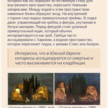
которого как бы образуют естественную стену для
внутреннего пространства, поросшего тёмными
кипарисами. Между водой и этим пространством
каменные блоки образуют вход. На внутренней
стороне скал видны прямоугольные проёмы. В лодке
двое: управляющий ею гребец и фигура, укутанная в
белую материю. Перед фигурой стоит длинный
прямоугольный ящик, который обычно
интерпретируется как гроб. Гребца часто
ассоциировали с Хароном, а водное пространство,
которое пересекает лодка, с реками Стикс или Ахерон.
Интересно, что в Южной Европе
кипарисы ассоциируются со смертью и
часто высаживаются на кладбищах.
«Остров мёртвых» 1880, май
«Остров мёртвых» 1880,