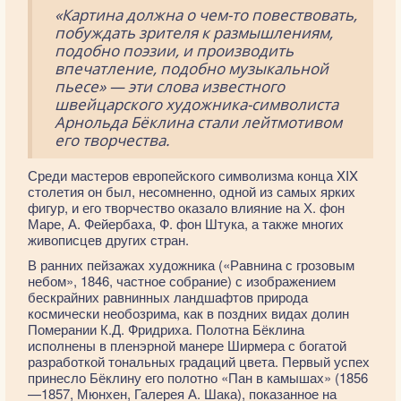
«Картина должна о чем-то повествовать,
побуждать зрителя к размышлениям,
подобно поэзии, и производить
впечатление, подобно музыкальной
пьесе» — эти слова известного
швейцарского художника-символиста
Арнольда Бёклина стали лейтмотивом
его творчества.
Среди мастеров европейского символизма конца XIX
столетия он был, несомненно, одной из самых ярких
фигур, и его творчество оказало влияние на Х. фон
Маре, А. Фейербаха, Ф. фон Штука, а также многих
живописцев других стран.
В ранних пейзажах художника («Равнина с грозовым
небом», 1846, частное собрание) с изображением
бескрайних равнинных ландшафтов природа
космически необозрима, как в поздних видах долин
Померании К.Д. Фридриха. Полотна Бёклина
исполнены в пленэрной манере Ширмера с богатой
разработкой тональных градаций цвета. Первый успех
принесло Бёклину его полотно «Пан в камышах» (1856
—1857, Мюнхен, Галерея А. Шака), показанное на