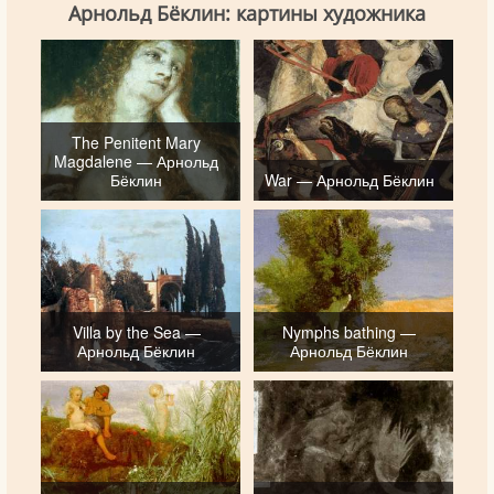
Арнольд Бёклин: картины художника
The Penitent Mary
Magdalene — Арнольд
Бёклин
War — Арнольд Бёклин
Villa by the Sea —
Nymphs bathing —
Арнольд Бёклин
Арнольд Бёклин