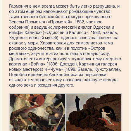
Гармония в нем всегда может быть легко разрушена, и
об этом еще раз напоминают рождающие чувство
таинственного беспокойства фигуры прикованного
Зевсом Прометея («Прометей», 1882, частное
собрание) и ведущих лирический диалог Одиссея и
нимфы Калипсо («Одиссей и Калипсо», 1882, Базель,
Художественный музей), одиноко возвышающиеся на
скалах у моря. Характерная для символистов тема
рокового одиночества, как и в полотне «Остров
мертвых», звучит в этих полотнах в полную силу.
Драматически интерпретирует художник тему смерти в
картинах «Война» (1896, Дрезден, Картинная галерея
новых мастеров) и «Чума» (1898, Базель, Кунстхалле).
Подобно видениям Апокалипсиса их персонажи
взывают к человеческому сознанию накануне исхода
одного века и рождения другого.