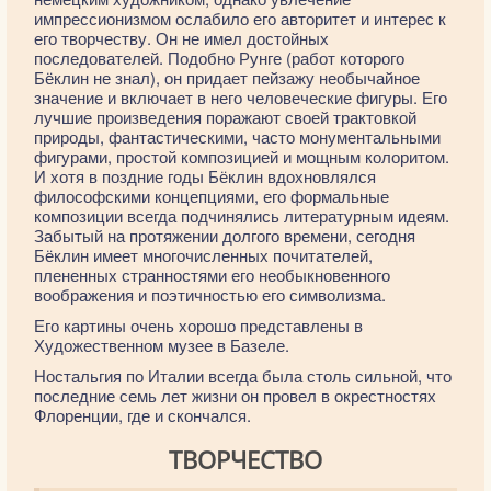
импрессионизмом ослабило его авторитет и интерес к
его творчеству. Он не имел достойных
последователей. Подобно Рунге (работ которого
Бёклин не знал), он придает пейзажу необычайное
значение и включает в него человеческие фигуры. Его
лучшие произведения поражают своей трактовкой
природы, фантастическими, часто монументальными
фигурами, простой композицией и мощным колоритом.
И хотя в поздние годы Бёклин вдохновлялся
философскими концепциями, его формальные
композиции всегда подчинялись литературным идеям.
Забытый на протяжении долгого времени, сегодня
Бёклин имеет многочисленных почитателей,
плененных странностями его необыкновенного
воображения и поэтичностью его символизма.
Его картины очень хорошо представлены в
Художественном музее в Базеле.
Ностальгия по Италии всегда была столь сильной, что
последние семь лет жизни он провел в окрестностях
Флоренции, где и скончался.
ТВОРЧЕСТВО