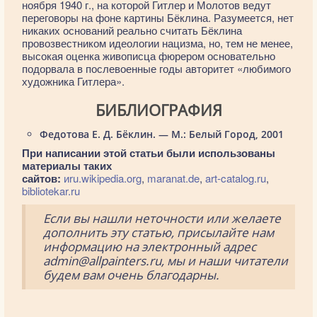
ноября 1940 г., на которой Гитлер и Молотов ведут
переговоры на фоне картины Бёклина. Разумеется, нет
никаких оснований реально считать Бёклина
провозвестником идеологии нацизма, но, тем не менее,
высокая оценка живописца фюрером основательно
подорвала в послевоенные годы авторитет «любимого
художника Гитлера».
БИБЛИОГРАФИЯ
Федотова Е. Д. Бёклин. — М.: Белый Город, 2001
При написании этой статьи были использованы
материалы таких
сайтов:
иru.wikipedia.org
,
maranat.de
,
art-catalog.ru
,
bibliotekar.ru
Если вы нашли неточности или желаете
дополнить эту статью, присылайте нам
информацию на электронный адрес
admin@allpainters.ru, мы и наши читатели
будем вам очень благодарны.