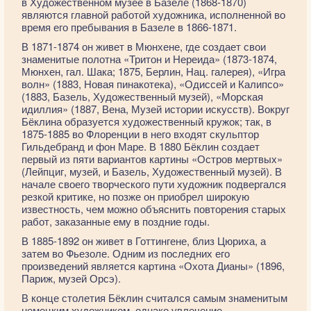
в Художественном музее в Базеле (1868-1870)
являются главной работой художника, исполненной во
время его пребывания в Базеле в 1866-1871.
В 1871-1874 он живет в Мюнхене, где создает свои
знаменитые полотна «Тритон и Нереида» (1873-1874,
Мюнхен, гал. Шака; 1875, Берлин, Нац. галерея), «Игра
волн» (1883, Новая пинакотека), «Одиссей и Калипсо»
(1883, Базель, Художественный музей), «Морская
идиллия» (1887, Вена, Музей истории искусств). Вокруг
Бёклина образуется художественный кружок; так, в
1875-1885 во Флоренции в него входят скульптор
Гильдебранд и фон Маре. В 1880 Бёклин создает
первый из пяти вариантов картины «Остров мертвых»
(Лейпциг, музей, и Базель, Художественный музей). В
начале своего творческого пути художник подвергался
резкой критике, но позже он приобрел широкую
известность, чем можно объяснить повторения старых
работ, заказанные ему в поздние годы.
В 1885-1892 он живет в Готтингене, близ Цюриха, а
затем во Фьезоле. Одним из последних его
произведений является картина «Охота Дианы» (1896,
Париж, музей Орсэ).
В конце столетия Бёклин считался самым знаменитым
немецким художником, однако увлечение