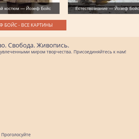
й костюм — Йозеф Бойс
Естествознание — Йозеф Бой
Ф БОЙС - ВСЕ КАРТИНЫ
во. Свобода. Живопись.
е увлеченными миром творчества. Присоединяйтесь к нам!
Проголосуйте