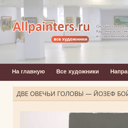
Allpainters.ru - 
Онлайн галерея
Картины классик
и современнико
На главную
Все художники
Напра
ДВЕ ОВЕЧЬИ ГОЛОВЫ — ЙОЗЕФ БО