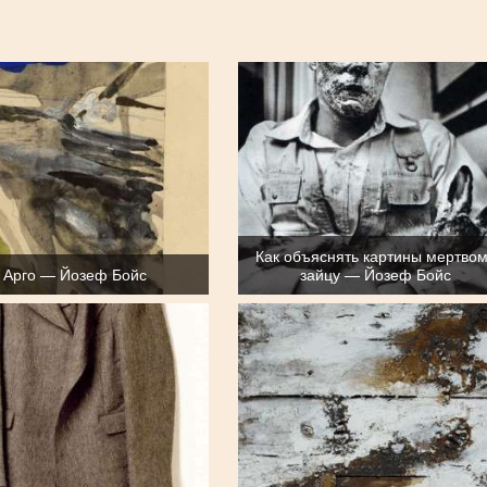
Как объяснять картины мертво
 Арго — Йозеф Бойс
зайцу — Йозеф Бойс