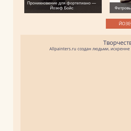
Проникновение для фортепиано —
Йозеф Бойс
Фетровы
ЙОЗЕ
Творчест
Allpainters.ru создан людьми, искренн