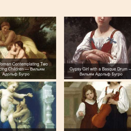
oman Contemplating Two
ing Children — Вильям
Gypsy Girl with a Basque Drum 
Адольф Бугро
Вильям Адольф Бугро