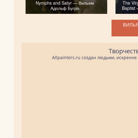
Nymphs and Satyr — Вильям
The Vir
Адольф Бугро
Baptist
ВИЛЬЯ
Творчест
Allpainters.ru создан людьми, искренн