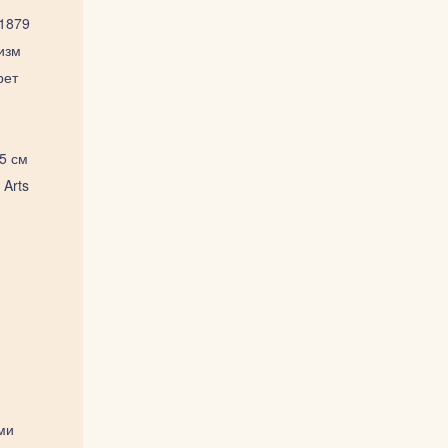
1879
изм
рет
,5 см
 Arts
ми