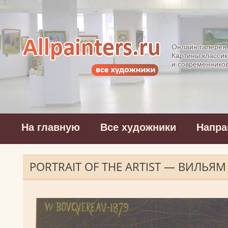
Allpainters.ru - 
Онлайн галерея
Картины классик
и современнико
На главную
Все художники
Напра
PORTRAIT OF THE ARTIST — ВИЛЬЯ