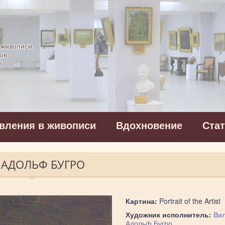
картинная галерея
 живописи.
ов
в
вления в живописи
Вдохновение
Ста
М АДОЛЬФ БУГРО
Картина:
Portrait of the Artist
Художник исполнитель:
Ви
Адольф Бугро