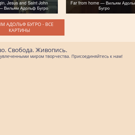
gin, Jesus and Saint John
Far from home — Вильям Адол
 — Вильям Адольф Бугро
Бугро
М АДОЛЬФ БУГРО - ВСЕ
КАРТИНЫ
во. Свобода. Живопись.
е увлеченными миром творчества. Присоединяйтесь к нам!