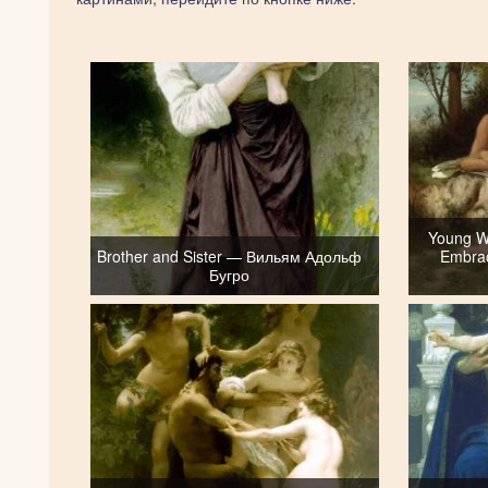
Young W
Brother and Sister — Вильям Адольф
Embrac
Бугро