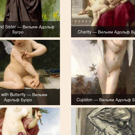
and Sister — Вильям Адольф
Бугро
Charity — Вильям Адольф Б
 with Butterfly — Вильям
Адольф Бугро
Cupidon — Вильям Адольф Б