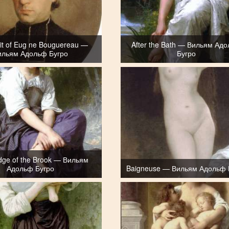
ait of Eug ne Bouguereau —
After the Bath — Вильям Ад
ильям Адольф Бугро
Бугро
Edge of the Brook — Вильям
Адольф Бугро
Baigneuse — Вильям Адольф 