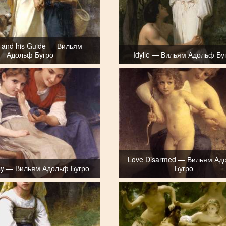
 and his Guide — Вильям
Адольф Бугро
Idylle — Вильям Адольф Бу
Love Disarmed — Вильям Ад
ulky — Вильям Адольф Бугро
Бугро