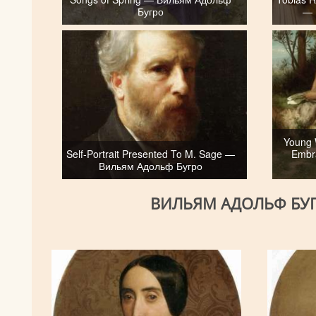
Бугро
— 
Young 
Self-Portrait Presented To M. Sage —
Embr
Вильям Адольф Бугро
ВИЛЬЯМ АДОЛЬФ БУГ