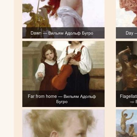
Dawn — Вильям Адольф Бугро
Day 
Far from home — Вильям Адольф
Flagella
Бугро
— 