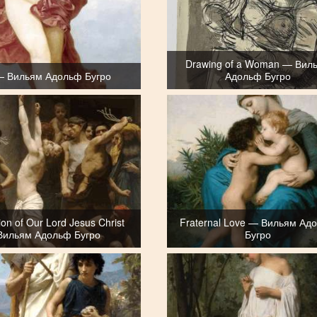
Drawing of a Woman — Вил
— Вильям Адольф Бугро
Адольф Бугро
tion of Our Lord Jesus Christ
Fraternal Love — Вильям Ад
Вильям Адольф Бугро
Бугро