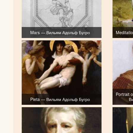
Mars — Вильям Адольф Бугро
Meditat
Portrait 
Pieta — Вильям Адольф Бугро
В