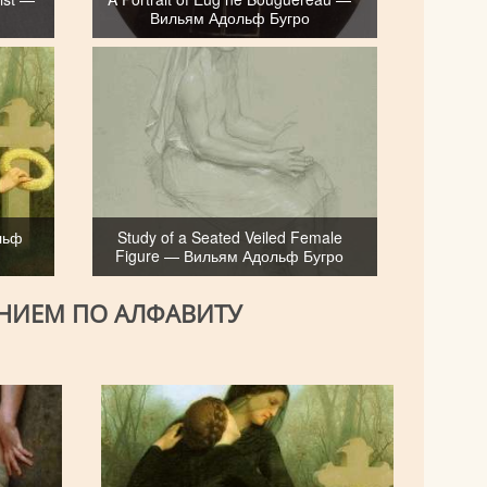
Вильям Адольф Бугро
льф
Study of a Seated Veiled Female
Figure — Вильям Адольф Бугро
АНИЕМ ПО АЛФАВИТУ