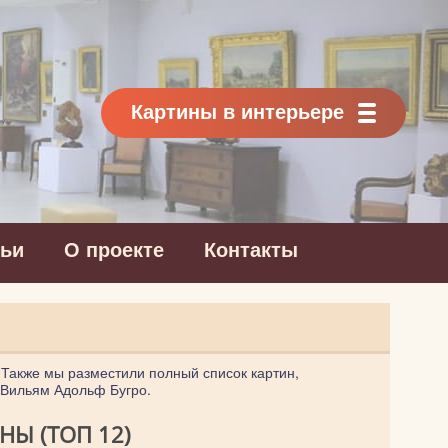
Картины в интерьере
тьи
О проекте
Контакты
 Также мы разместили полный список картин,
 Вильям Адольф Бугро.
Ы (ТОП 12)