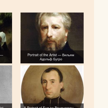
 —
Portrait of the Artist — Вильям
Адольф Бугро
rist —
A Portrait of Eug ne Bouguereau —