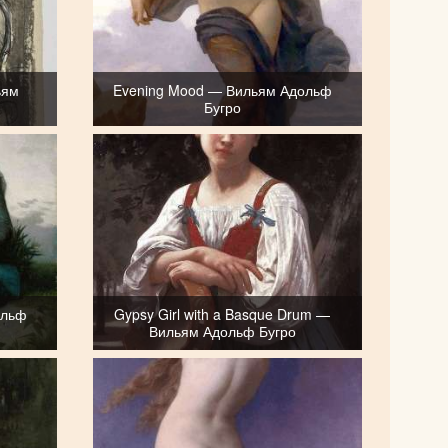
ьям
Evening Mood — Вильям Адольф
Бугро
ольф
Gypsy Girl with a Basque Drum —
Вильям Адольф Бугро