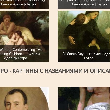
Вильям Адольф Бугро
Вильям Адольф Бугро
Woman Contemplating Two
acing Children — Вильям
All Saints Day — Вильям Адо
Адольф Бугро
Бугро
РО - КАРТИНЫ С НАЗВАНИЯМИ И ОПИС