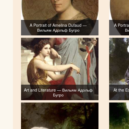
A Portrait of Amelina Dufaud —
A Portr
Вильям Адольф Бугро
В
Art and Literature — Вильям Адольф
At the 
Бугро