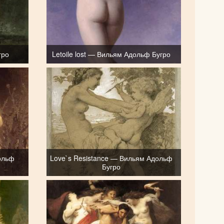
гро
Letoile lost — Вильям Адольф Бугро
ольф
Love`s Resistance — Вильям Адольф
Бугро