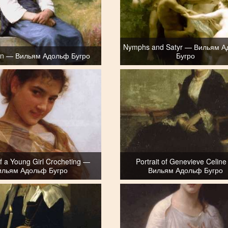
Nymphs and Satyr — Вильям 
ion — Вильям Адольф Бугро
Бугро
of a Young Girl Crocheting —
Portrait of Genevieve Celin
ильям Адольф Бугро
Вильям Адольф Бугро