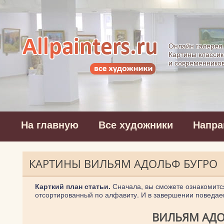
Allpainters.ru - 
Онлайн галерея
Картины классик
и современнико
На главную
Все художники
Напра
КАРТИНЫ ВИЛЬЯМ АДОЛЬФ БУГРО
Карткий план статьи.
Сначала, вы сможете ознакомитс
отсортированный по алфавиту. И в завершении поведае
ВИЛЬЯМ АДО