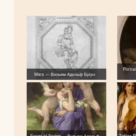
Portra
Mars — Вильям Адольф Бугро
Songs of Spring — Вильям Адольф
Tobias R