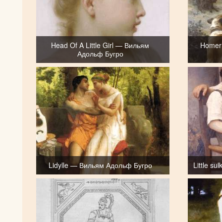
Head Of A Little Girl — Вильям
Homer
Адольф Бугро
Lidylle — Вильям Адольф Бугро
Little s