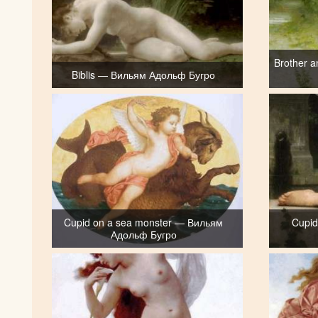
Brother 
Biblis — Вильям Адольф Бугро
Cupid on a sea monster — Вильям
Cupid
Адольф Бугро