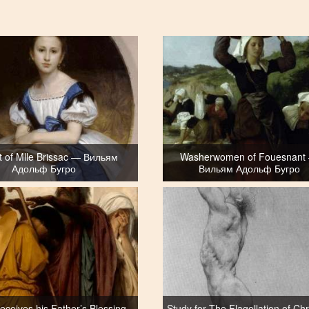
it of Mlle Brissac — Вильям
Washerwomen of Fouesnant
Адольф Бугро
Вильям Адольф Бугро
eceives his Father’s Blessing
Study for The Flagellation of Ch