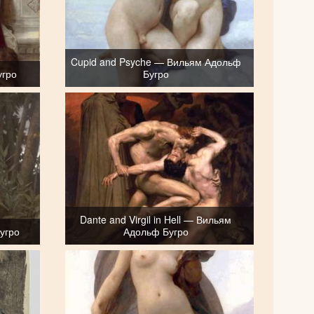
Cupid and Psyche — Вильям Адольф
угро
Бугро
Dante and Virgil in Hell — Вильям
угро
Адольф Бугро