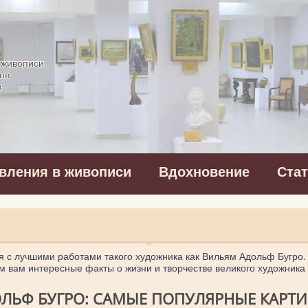
картинная галерея
 живописи.
ов
в
вления в живописи
Вдохновение
Ста
я с лучшими работами такого художника как Вильям Адольф Бугро.
м вам интересные факты о жизни и творчестве великого художника
ЛЬФ БУГРО: САМЫЕ ПОПУЛЯРНЫЕ КАРТИН