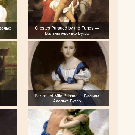
Адольф
Orestes Pursued by the Furies —
Вильям Адольф Бугро
e —
Portrait of Mlle Brissac — Вильям
Адольф Бугро