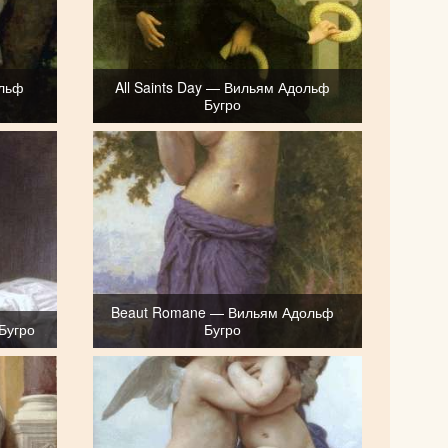
ольф
All Saints Day — Вильям Адольф
Бугро
Beaut Romane — Вильям Адольф
Бугро
Бугро