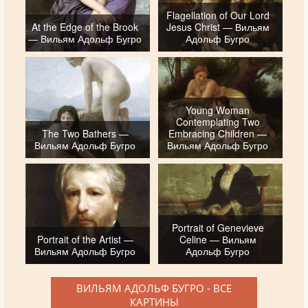
Flagellation of Our Lord
At the Edge of the Brook
Jesus Christ — Вильям
— Вильям Адольф Бугро
Адольф Бугро
Young Woman
Contemplating Two
The Two Bathers —
Embracing Children —
Вильям Адольф Бугро
Вильям Адольф Бугро
Portrait of Genevieve
Portrait of the Artist —
Celine — Вильям
Вильям Адольф Бугро
Адольф Бугро
ВИЛЬЯМ АДОЛЬФ БУГРО - ВСЕ
КАРТИНЫ