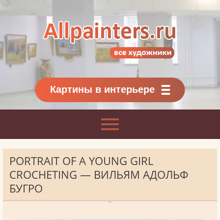
Allpainters.ru - картинная галерея
Онлайн галерея живописи.
Картины классиков
и современников
Картины в интерьере
PORTRAIT OF A YOUNG GIRL
CROCHETING — ВИЛЬЯМ АДОЛЬФ
БУГРО