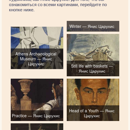
ознакомиться со всеми картинами, перейдите по
кнопке ниже.
Winter — Янис Царухис
Athens Archaeological
Museum — Янис
Царухис
Still life with baskets —
Янис Царухис
Head of a Youth — Янис
Practice — Янис Царухис
Царухис