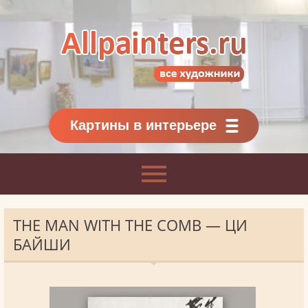
Allpainters.ru - картинная галерея
Онлайн галерея живописи.
Картины классиков
и современников
Картины в интерьере
THE MAN WITH THE COMB — ЦИ
БАЙШИ