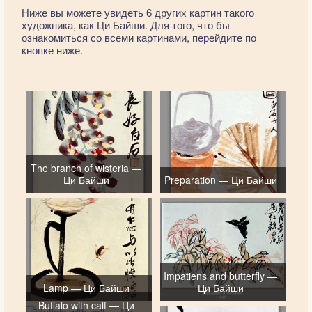
Ниже вы можете увидеть 6 других картин такого
художника, как Ци Байши. Для того, что бы
ознакомиться со всеми картинами, перейдите по
кнопке ниже.
The branch of wisteria —
Ци Байши
Preparation — Ци Байши
Impatiens and butterfly —
Lamp — Ци Байши
Ци Байши
Buffalo with calf — Ци