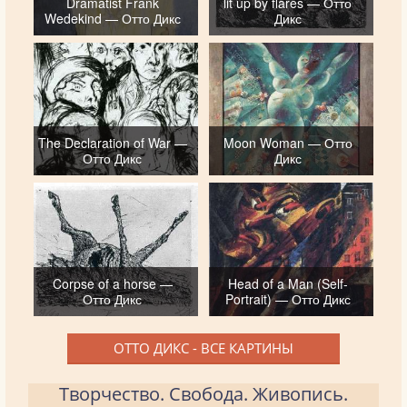
Dramatist Frank
lit up by flares — Отто
Wedekind — Отто Дикс
Дикс
The Declaration of War —
Moon Woman — Отто
Отто Дикс
Дикс
Corpse of a horse —
Head of a Man (Self-
Отто Дикс
Portrait) — Отто Дикс
ОТТО ДИКС - ВСЕ КАРТИНЫ
Творчество. Свобода. Живопись.