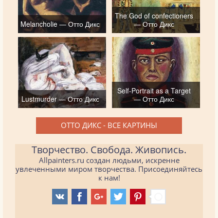
The God of confectioners
Melancholie — Отто Дикс
— Отто Дикс
Self-Portrait as a Target
Lustmurder — Отто Дикс
— Отто Дикс
ОТТО ДИКС - ВСЕ КАРТИНЫ
Творчество. Свобода. Живопись.
Allpainters.ru создан людьми, искренне
увлеченными миром творчества. Присоединяйтесь
к нам!