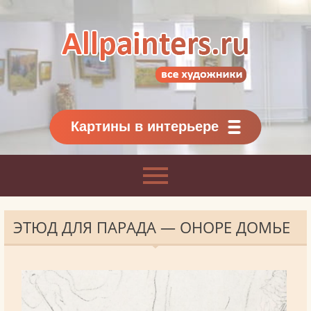
Allpainters.ru - картинная галерея
Онлайн галерея живописи.
Картины классиков
и современников
Картины в интерьере
ЭТЮД ДЛЯ ПАРАДА — ОНОРЕ ДОМЬЕ