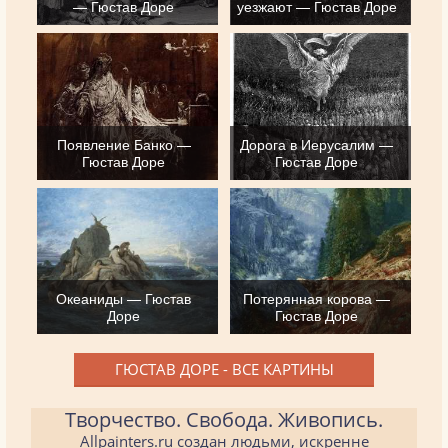
— Гюстав Доре
уезжают — Гюстав Доре
Появление Банко —
Дорога в Иерусалим —
Гюстав Доре
Гюстав Доре
Океаниды — Гюстав
Потерянная корова —
Доре
Гюстав Доре
ГЮСТАВ ДОРЕ - ВСЕ КАРТИНЫ
Творчество. Свобода. Живопись.
Allpainters.ru создан людьми, искренне