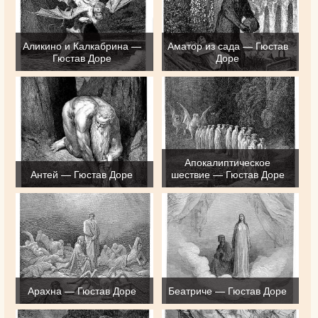
Аликино и Калкабрина —
Аматор из сада — Гюстав
Гюстав Доре
Доре
Апокалиптическое
Антей — Гюстав Доре
шествие — Гюстав Доре
Арахна — Гюстав Доре
Беатриче — Гюстав Доре