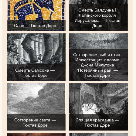
Смерть Балдуина I
Латинского короля
Иерусалима — Гюстав
Слон — Гюстав Доре
Доре
Сотворение рыб и птиц.
Иллюстрация к поэме
Джона Мильтона
Смерть Самсона —
‘Потерянный рай’ —
Гюстав Доре
Гюстав Доре
Сотворение света —
Спящая красавица —
Гюстав Доре
Гюстав Доре