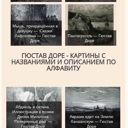
Мышь, превращённая в
девушку — ‘Сказки’
Лафонтена — Гюстав
Пантагрюэль — Гюстав
Доре
Доре
ГЮСТАВ ДОРЕ - КАРТИНЫ С
НАЗВАНИЯМИ И ОПИСАНИЕМ ПО
АЛФАВИТУ
Абдиель и сатана.
Иллюстрация к поэме
Джона Мильтона
Авраам едет на Землю
‘Потерянный рай’ —
Ханаанскую — Гюстав
Гюстав Доре
Доре