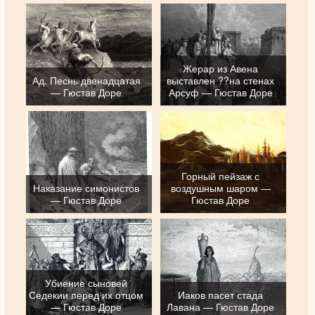
Жерар из Авена
Ад. Песнь двенадцатая
выставлен ??на стенах
— Гюстав Доре
Арсуф — Гюстав Доре
Горный пейзаж с
Наказание симонистов
воздушным шаром —
— Гюстав Доре
Гюстав Доре
Убиение сыновей
Седекии перед их отцом
Иаков пасет стада
— Гюстав Доре
Лавана — Гюстав Доре