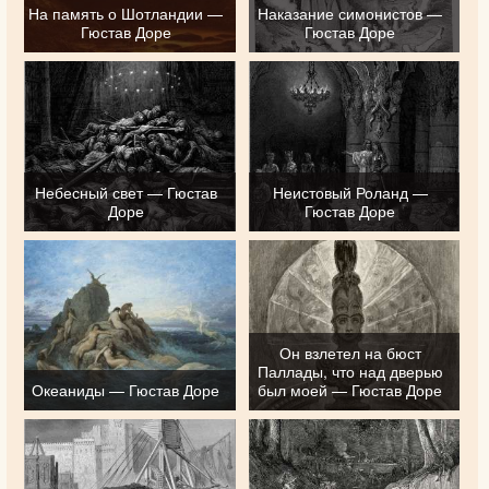
На память о Шотландии —
Наказание симонистов —
Гюстав Доре
Гюстав Доре
Небесный свет — Гюстав
Неистовый Роланд —
Доре
Гюстав Доре
Он взлетел на бюст
Паллады, что над дверью
Океаниды — Гюстав Доре
был моей — Гюстав Доре