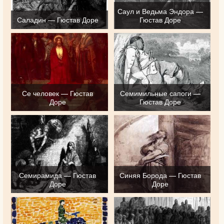
Саул и Ведьма Эндора —
Саладин — Гюстав Доре
Гюстав Доре
Се человек — Гюстав
Семимильные сапоги —
Доре
Гюстав Доре
Семирамида — Гюстав
Синяя Борода — Гюстав
Доре
Доре