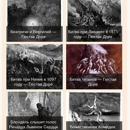
Беатриче и Вергилий —
Битва при Лепанто в 1571
Гюстав Доре
году — Гюстав Доре
Битва при Никее в 1097
Битва титанов — Гюстав
году — Гюстав Доре
Доре
Блондель слышит голос
Ричарда Львиное Сердце
Божественная Комедия.