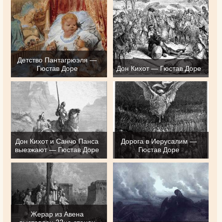
Детство Пантагрюэля —
Гюстав Доре
Дон Кихот — Гюстав Доре
Дон Кихот и Санчо Панса
Дорога в Иерусалим —
выезжают — Гюстав Доре
Гюстав Доре
Жерар из Авена
выставлен ??на стенах