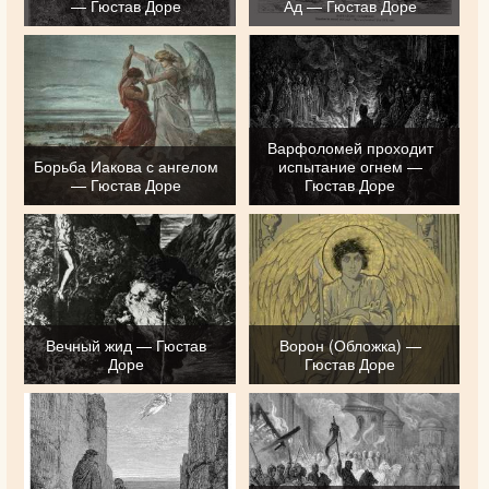
— Гюстав Доре
Ад — Гюстав Доре
Варфоломей проходит
Борьба Иакова с ангелом
испытание огнем —
— Гюстав Доре
Гюстав Доре
Вечный жид — Гюстав
Ворон (Обложка) —
Доре
Гюстав Доре