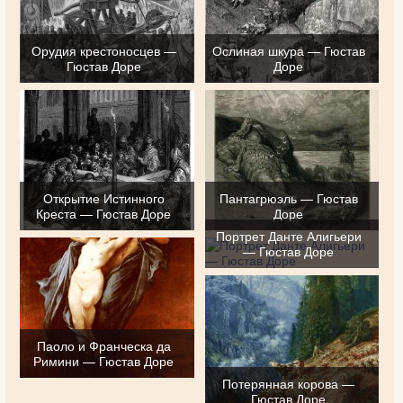
Орудия крестоносцев —
Ослиная шкура — Гюстав
Гюстав Доре
Доре
Открытие Истинного
Пантагрюэль — Гюстав
Креста — Гюстав Доре
Доре
Портрет Данте Алигьери
— Гюстав Доре
Паоло и Франческа да
Римини — Гюстав Доре
Потерянная корова —
Гюстав Доре