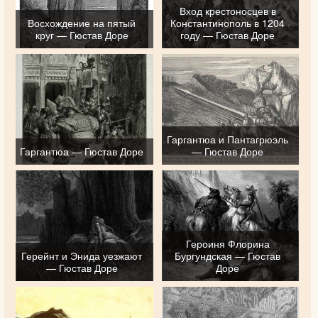
Вход крестоносцев в
Восхождение на пятый
Константинополь в 1204
круг — Гюстав Доре
году — Гюстав Доре
Гаргантюа и Пантагрюэль
Гаргантюа — Гюстав Доре
— Гюстав Доре
Героиня Флорина
Герейнт и Энида уезжают
Бургундская — Гюстав
— Гюстав Доре
Доре