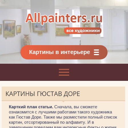
Allpainters.ru - картинная галерея
Онлайн галерея живописи.
Картины классиков
и современников
Картины в интерьере
КАРТИНЫ ГЮСТАВ ДОРЕ
Карткий план статьи.
Сначала, вы сможете
ознакомится с лучшими работами такого художника
как Гюстав Доре. Также мы разместили полный список
картин, отсортированный по алфавиту. И в
завершении поведаем вам интересные факты о жизни