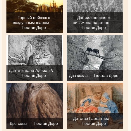
Горный пейзаж с
Даниил поясняет
воздушным шаром —
письмена на стене —
Гюстав Доре
Гюстав Доре
Данте и папа Адриан V —
Гюстав Доре
Два козла — Гюстав Доре
Детство Гаргантюа —
Две совы — Гюстав Доре
Гюстав Доре