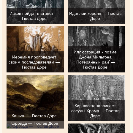
Иаков пойдет в Египет —
Идиллии короля — Гюстав
Гюстав Доре
Доре
Иллюстрация к поэме
Иеремия проповедует
Джона Мильтона
своим последователям —
‘Потерянный рай’ —
Гюстав Доре
Гюстав Доре
Кир восстанавливает
сосуды Храма — Гюстав
Каньон — Гюстав Доре
Доре
Коррида — Гюстав Доре