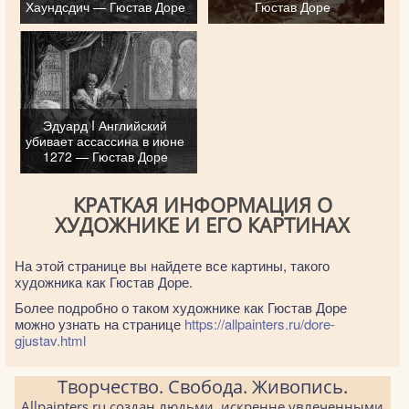
Хаундсдич — Гюстав Доре
Гюстав Доре
Эдуард I Английский
убивает ассассина в июне
1272 — Гюстав Доре
КРАТКАЯ ИНФОРМАЦИЯ О
ХУДОЖНИКЕ И ЕГО КАРТИНАХ
На этой странице вы найдете все картины, такого
художника как Гюстав Доре.
Более подробно о таком художнике как Гюстав Доре
можно узнать на странице
https://allpainters.ru/dore-
gjustav.html
Творчество. Свобода. Живопись.
Allpainters.ru создан людьми, искренне увлеченными