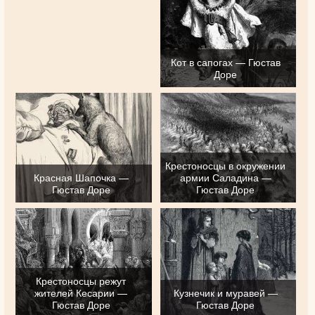
Кот в сапогах — Гюстав
Доре
Крестоносцы в окружении
Красная Шапочка —
армии Саладина —
Гюстав Доре
Гюстав Доре
Крестоносцы режут
жителей Кесарии —
Кузнечик и муравей —
Гюстав Доре
Гюстав Доре