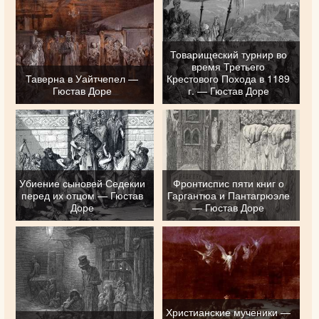
Товарищеский турнир во
время Третьего
Таверна в Уайтчепел —
Крестового Похода в 1189
Гюстав Доре
г. — Гюстав Доре
Убиение сыновей Седекии
Фронтиспис пяти книг о
перед их отцом — Гюстав
Гаргантюа и Пантагрюэле
Доре
— Гюстав Доре
Христианские мученики —