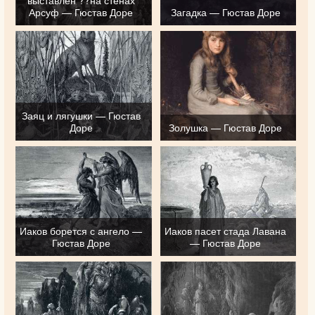
Арсуф — Гюстав Доре
Загадка — Гюстав Доре
Заяц и лягушки — Гюстав
Доре
Золушка — Гюстав Доре
Иаков борется с ангело —
Иаков пасет стада Лавана
Гюстав Доре
— Гюстав Доре