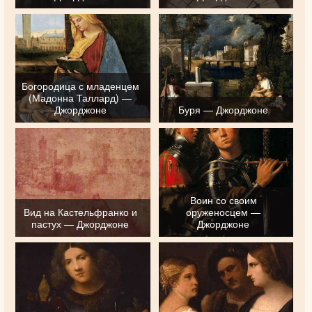
Богородица с младенцем
(Мадонна Таллард) —
Джорджоне
Буря — Джорджоне
Воин со своим
Вид на Кастельфранко и
оруженосцем —
пастух — Джорджоне
Джорджоне