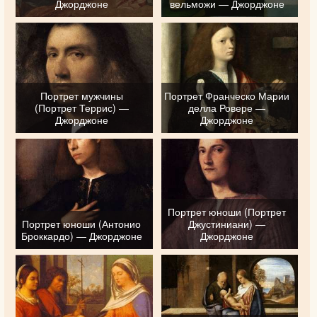
Джорджоне
вельможи — Джорджоне
Портрет мужчины
Портрет Франческо Марии
(Портрет Террис) —
делла Ровере —
Джорджоне
Джорджоне
Портрет юноши (Портрет
Портрет юноши (Антонио
Джустиниани) —
Броккардо) — Джорджоне
Джорджоне