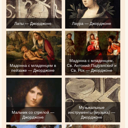
Латы — Джорджоне
Лаура — Джорджоне
Мадонна с младенцем,
Мадонна с младенцем в
Св. Антоний Падуанский и
пейзаже — Джорджоне
Св. Рох — Джорджоне
Музыкальные
Мальчик со стрелой —
инструменты (музыка) —
Джорджоне
Джорджоне