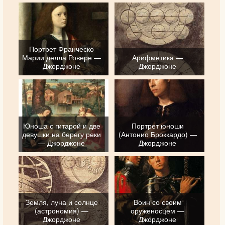
Портрет Франческо
Марии делла Ровере —
Арифметика —
Джорджоне
Джорджоне
Юноша с гитарой и две
Портрет юноши
девушки на берегу реки
(Антонио Броккардо) —
— Джорджоне
Джорджоне
Земля, луна и солнце
Воин со своим
(астрономия) —
оруженосцем —
Джорджоне
Джорджоне