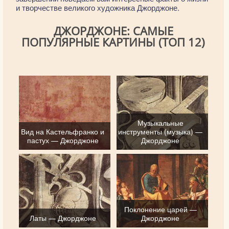
и творчестве великого художника Джорджоне.
ДЖОРДЖОНЕ: САМЫЕ
ПОПУЛЯРНЫЕ КАРТИНЫ (ТОП 12)
Музыкальные
Вид на Кастельфранко и
инструменты (музыка) —
пастух — Джорджоне
Джорджоне
Поклонение царей —
Латы — Джорджоне
Джорджоне