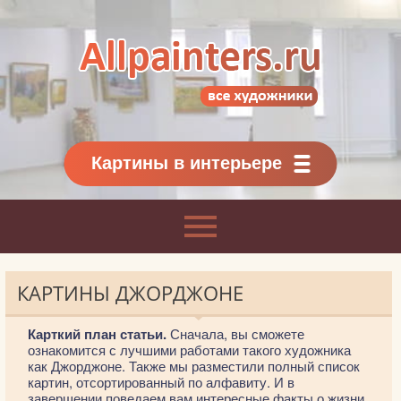
Allpainters.ru - картинная галерея
Онлайн галерея живописи.
Картины классиков
и современников
Картины в интерьере
КАРТИНЫ ДЖОРДЖОНЕ
Карткий план статьи.
Сначала, вы сможете
ознакомится с лучшими работами такого художника
как Джорджоне. Также мы разместили полный список
картин, отсортированный по алфавиту. И в
завершении поведаем вам интересные факты о жизни