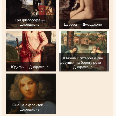
Три философа —
Джорджоне
Церера — Джорджоне
Юноша с гитарой и две
девушки на берегу реки —
Юдифь — Джорджоне
Джорджоне
Юноша с флейтой —
Джорджоне