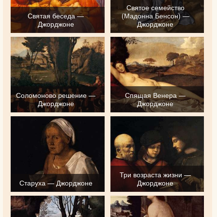
Святое семейство
Святая беседа —
(Мадонна Бенсон) —
Джорджоне
Джорджоне
Соломоново решение —
Спящая Венера —
Джорджоне
Джорджоне
Три возраста жизни —
Старуха — Джорджоне
Джорджоне