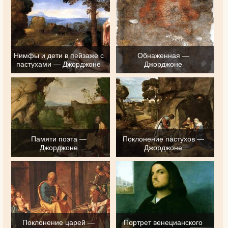
Нимфы и дети в пейзаже с
Обнаженная —
пастухами — Джорджоне
Джорджоне
Памяти поэта —
Поклонение пастухов —
Джорджоне
Джорджоне
Поклонение царей —
Портрет венецианского