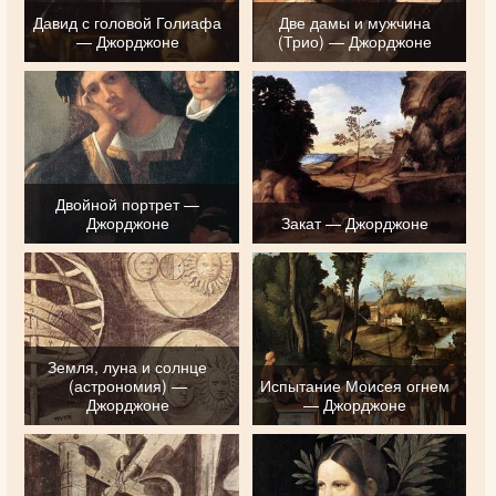
Давид с головой Голиафа
Две дамы и мужчина
— Джорджоне
(Трио) — Джорджоне
Двойной портрет —
Джорджоне
Закат — Джорджоне
Земля, луна и солнце
(астрономия) —
Испытание Моисея огнем
Джорджоне
— Джорджоне