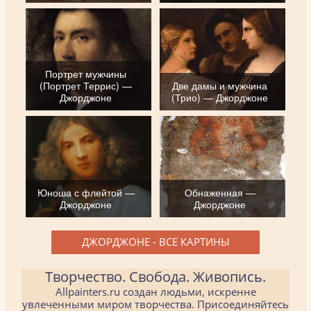
Портрет мужчины
(Портрет Террис) —
Две дамы и мужчина
Джорджоне
(Трио) — Джорджоне
Юноша с флейтой —
Обнаженная —
Джорджоне
Джорджоне
ДЖОРДЖОНЕ - ВСЕ КАРТИНЫ
Творчество. Свобода. Живопись.
Allpainters.ru создан людьми, искренне
увлеченными миром творчества. Присоединяйтесь