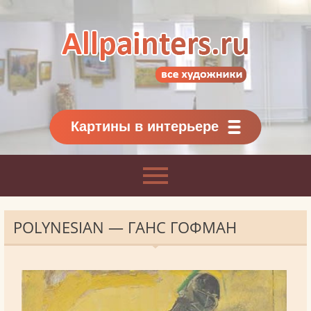
Allpainters.ru - картинная галерея
Онлайн галерея живописи.
Картины классиков
и современников
Картины в интерьере
POLYNESIAN — ГАНС ГОФМАН