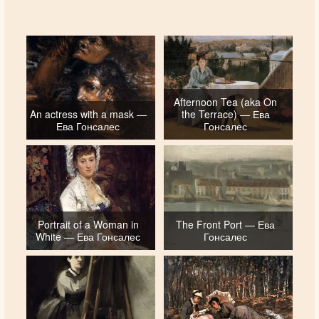
Afternoon Tea (aka On
An actress with a mask —
the Terrace) — Ева
Ева Гонсалес
Гонсалес
Portrait of a Woman in
The Front Port — Ева
White — Ева Гонсалес
Гонсалес