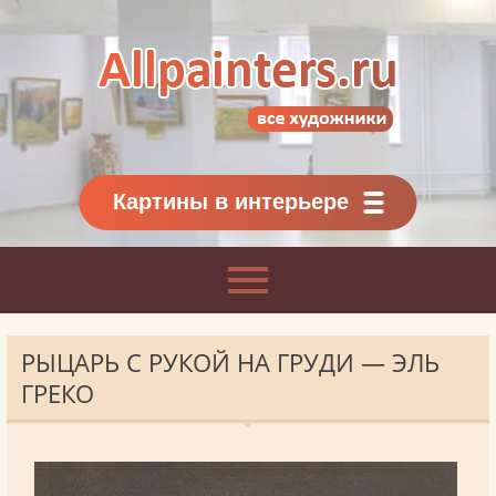
Allpainters.ru - картинная галерея
Онлайн галерея живописи.
Картины классиков
и современников
Картины в интерьере
РЫЦАРЬ С РУКОЙ НА ГРУДИ — ЭЛЬ
ГРЕКО