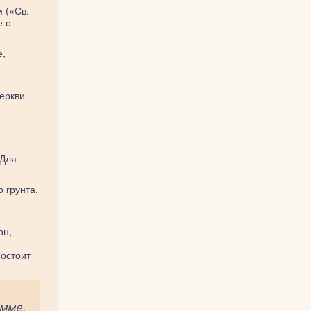
 («Св.
е с
е,
церкви
 Для
 грунта,
он,
состоит
амме.