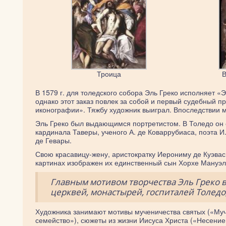
Троица
В
В 1579 г. для толедского собора Эль Греко исполняет 
однако этот заказ повлек за собой и первый судебный п
иконографии». Тяжбу художник выиграл. Впоследствии м
Эль Греко был выдающимся портретистом. В Толедо он 
кардинала Таверы, ученого А. де Коваррубиаса, поэта 
де Гевары.
Свою красавицу-жену, аристократку Иерониму де Куэвас
картинах изображен их единственный сын Хорхе Мануэл
Главным мотивом творчества Эль Греко 
церквей, монастырей, госпиталей Толедо,
Художника занимают мотивы мученичества святых («Муче
семейство»), сюжеты из жизни Иисуса Христа («Несение