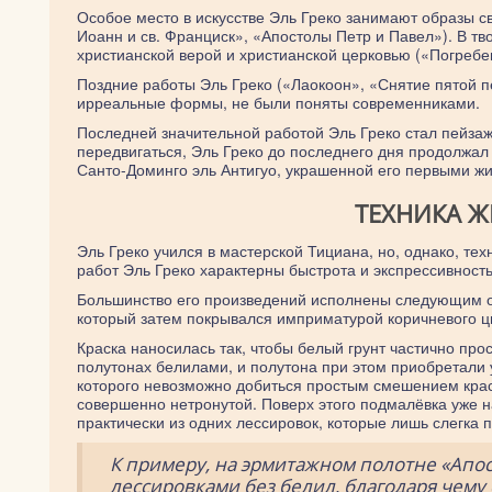
Особое место в искусстве Эль Греко занимают образы с
Иоанн и св. Франциск», «Апостолы Петр и Павел»). В т
христианской верой и христианской церковью («Погребе
Поздние работы Эль Греко («Лаокоон», «Снятие пятой п
ирреальные формы, не были поняты современниками.
Последней значительной работой Эль Греко стал пейза
передвигаться, Эль Греко до последнего дня продолжал 
Санто-Доминго эль Антигуо, украшенной его первыми 
ТЕХНИКА 
Эль Греко учился в мастерской Тициана, но, однако, тех
работ Эль Греко характерны быстрота и экспрессивност
Большинство его произведений исполнены следующим об
который затем покрывался имприматурой коричневого 
Краска наносилась так, чтобы белый грунт частично про
полутонах белилами, и полутона при этом приобретали 
которого невозможно добиться простым смешением красо
совершенно нетронутой. Поверх этого подмалёвка уже на
практически из одних лессировок, которые лишь слегка
К примеру, на эрмитажном полотне «Апос
лессировками без белил, благодаря чему