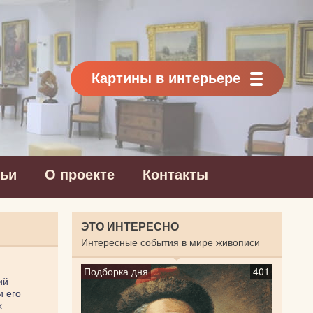
Картины в интерьере
тьи
О проекте
Контакты
ЭТО ИНТЕРЕСНО
Интересные события в мире живописи
Подборка дня
401
ий
и его
х