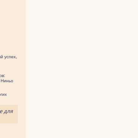
й успех,
ов:
 Ниньо
огих
е для