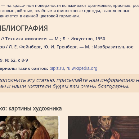
н — на красочной поверхности вспыхивают оранжевые, красные, ро
ивковые, жёлтые, зелёные и фиолетовые одежды, выполненные
единяется в единой цветовой гармонии.
ИБЛИОГРАФИЯ
/ Техника живописи. — М.; Л. : Искусство, 1950.
в / Л. Е. Фейнберг, Ю. И. Гренберг. — М. : Изобразительное
, № 52, с 8-9
ериалы таких сайтов:
piplz.ru
,
ru.wikipedia.org
дополнить эту статью, присылайте нам информацию н
 мы и наши читатели будем вам очень благодарны.
ко: картины художника