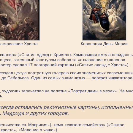
оскресение Христа
Коронация Девы Марии
«Эсполио» («Снятие одежд с Христа»). Композиция имела невиданны
роцесс, затеянный капитулом собора за «отклонение от канонов
астер сделал 17 повторений картины («Снятие одежд с Христа»).
создал целую портретную галерею своих знаменитых современник
И. де Себальоса. Один из самых знаменитых — портрет инквизитора
, художник запечатлел на полотне «Портрет дамы в мехах». На мн
ь.
всегда оставались религиозные картины, исполненны
 Мадрида и других городов.
ничество св. Маврикия»), тема «святого семейства» («Святое
 креста», «Моление о чаше»).