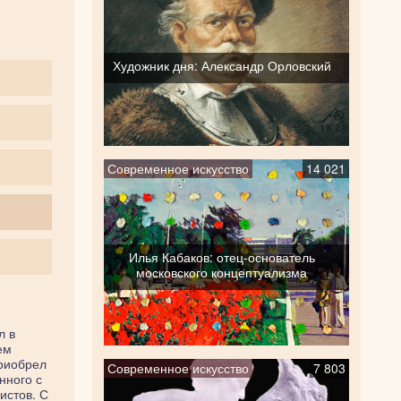
Художник дня: Александр Орловский
Современное искусство
14 021
Илья Кабаков: отец-основатель
московского концептуализма
л в
ем
приобрел
Современное искусство
7 803
нного с
истов. С