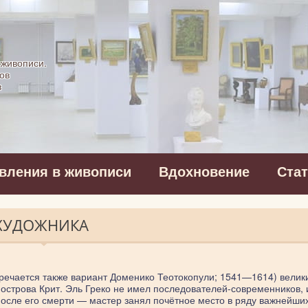
картинная галерея
 живописи.
ов
в
вления в живописи
Вдохновение
Ста
 ХУДОЖНИКА
тречается также вариант Доменико Теотокопули; 1541—1614) велик
острова Крит. Эль Греко не имел последователей-современников, 
 после его смерти — мастер занял почётное место в ряду важнейши