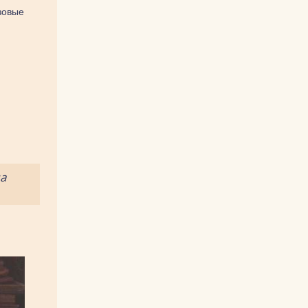
зовые
а