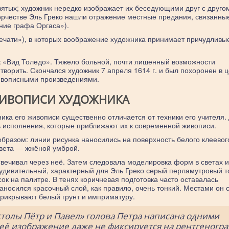
вятых; художник нередко изображает их беседующими друг с другом
ворчестве Эль Греко нашли отражение местные предания, связанны
ние графа Оргаса»).
ечати»), в которых воображение художника принимает причудливы
ж «Вид Толедо». Тяжело больной, почти лишенный возможности
творить. Скончался художник 7 апреля 1614 г. и был похоронен в 
живописными произведениями.
ЖИВОПИСИ ХУДОЖНИКА
ника его живописи существенно отличается от техники его учителя.
ь исполнения, которые приближают их к современной живописи.
разом: линии рисунка наносились на поверхность белого клеевого
цвета — жжёной умброй.
свечивал через неё. Затем следовала моделировка форм в светах и
удивительный, характерный для Эль Греко серый перламутровый т
к на палитре. В тенях коричневая подготовка часто оставалась
носился красочный слой, как правило, очень тонкий. Местами он 
 прикрывают белый грунт и имприматуру.
толы Пётр и Павел» голова Петра написана одними
 её изображение даже не фиксируется на рентгеногр