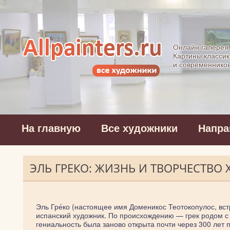
Allpainters.ru - 
Онлайн галерея
Картины классик
и современнико
На главную
Все художники
Напра
ЭЛЬ ГРЕКО: ЖИЗНЬ И ТВОРЧЕСТВО
Эль Гре́ко (настоящее имя Доменикос Теотокопулос, вс
испанский художник. По происхождению — грек родом с 
гениальность была заново открыта почти через 300 лет