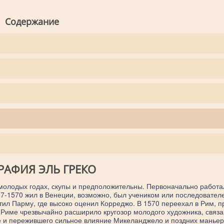
Содержание
РАФИЯ ЭЛЬ ГРЕКО
молодых годах, скупы и предположительны. Первоначально работа
67-1570 жил в Венеции, возможно, был учеником или последовател
етил Парму, где высоко оценил Корреджо. В 1570 переехал в Рим, 
в Риме чрезвычайно расширило кругозор молодого художника, связа
 и пережившего сильное влияние Микеланджело и поздних маньер