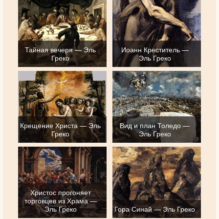
Тайная вечеря — Эль
Иоанн Креститель —
Греко
Эль Греко
Крещение Христа — Эль
Вид и план Толедо —
Греко
Эль Греко
Христос прогоняет
торговцев из Храма —
Эль Греко
Гора Синай — Эль Греко