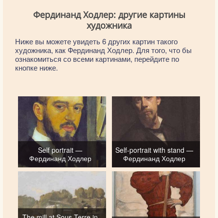
Фердинанд Ходлер: другие картины
художника
Ниже вы можете увидеть 6 других картин такого
художника, как Фердинанд Ходлер. Для того, что бы
ознакомиться со всеми картинами, перейдите по
кнопке ниже.
Self portrait —
Self-portrait with stand —
Фердинанд Ходлер
Фердинанд Ходлер
The mill at Sous Terre in