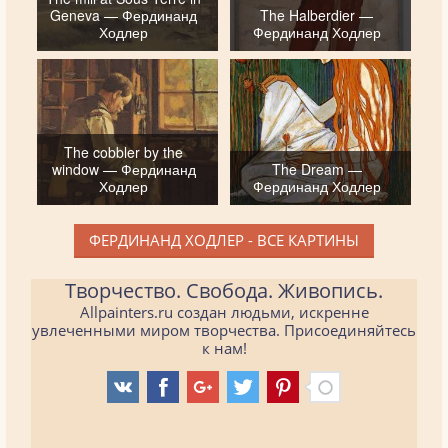
Geneva — Фердинанд
The Halberdier —
Ходлер
Фердинанд Ходлер
The cobbler by the
window — Фердинанд
The Dream —
Ходлер
Фердинанд Ходлер
ФЕРДИНАНД ХОДЛЕР - ВСЕ КАРТИНЫ
Творчество. Свобода. Живопись.
Allpainters.ru создан людьми, искренне
увлеченными миром творчества. Присоединяйтесь
к нам!