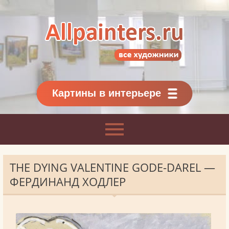
Allpainters.ru - картинная галерея
Онлайн галерея живописи.
Картины классиков
и современников
Картины в интерьере
THE DYING VALENTINE GODE-DAREL —
ФЕРДИНАНД ХОДЛЕР