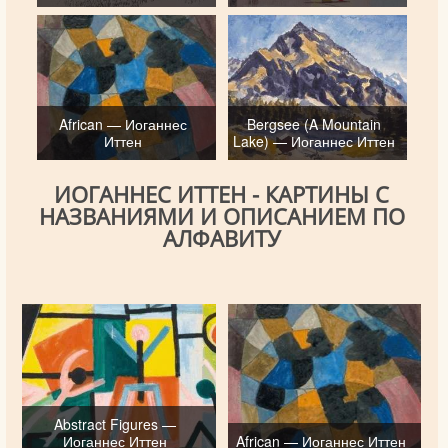
African — Иоганнес
Bergsee (A Mountain
Иттен
Lake) — Иоганнес Иттен
ИОГАННЕС ИТТЕН - КАРТИНЫ С
НАЗВАНИЯМИ И ОПИСАНИЕМ ПО
АЛФАВИТУ
Abstract Figures —
Иоганнес Иттен
African — Иоганнес Иттен