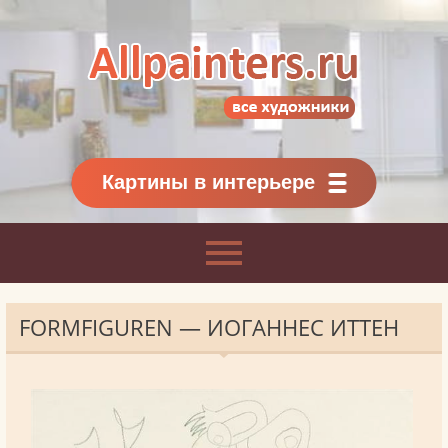
Allpainters.ru - картинная галерея
Онлайн галерея живописи.
Картины классиков
и современников
Картины в интерьере
FORMFIGUREN — ИОГАННЕС ИТТЕН