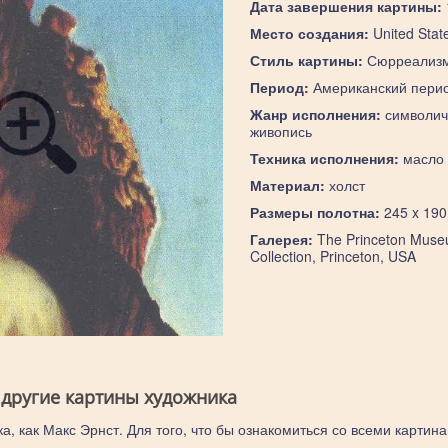
Дата завершения картины:
Место создания:
United Stat
Стиль картины:
Сюрреализ
Период:
Американский пери
Жанр исполнения:
символич
живопись
Техника исполнения:
масло
Материал:
холст
Размеры полотна:
245 x 190
Галерея:
The Princeton Muse
Collection, Princeton, USA
 другие картины художника
а, как Макс Эрнст. Для того, что бы ознакомиться со всеми картин