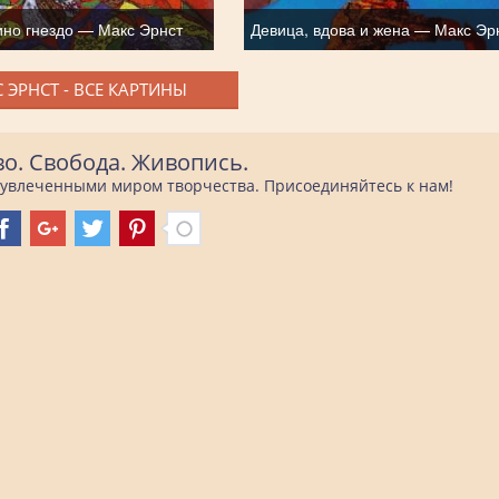
ино гнездо — Макс Эрнст
Девица, вдова и жена — Макс Эр
 ЭРНСТ - ВСЕ КАРТИНЫ
во. Свобода. Живопись.
е увлеченными миром творчества. Присоединяйтесь к нам!