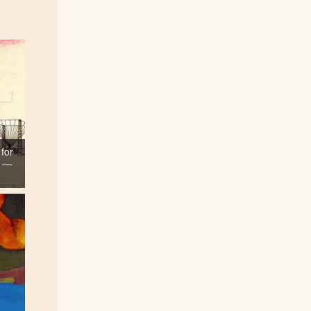
 for
) —