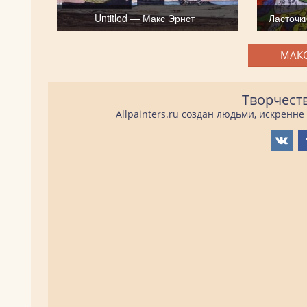
Untitled — Макс Эрнст
Ласточк
МАКС
Творчест
Allpainters.ru создан людьми, искренн