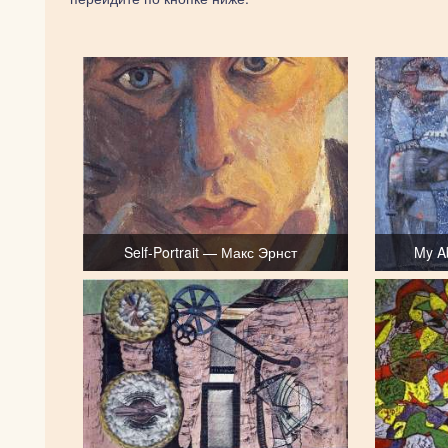
Self-Portrait — Макс Эрнст
My A