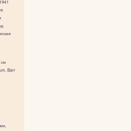
1941
es
м
од
еская
 см
um, Barr
ами,