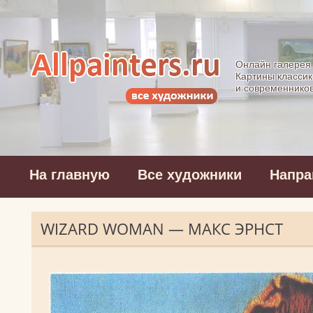
Allpainters.ru - 
Онлайн галерея
Картины классик
и современнико
На главную
Все художники
Напра
WIZARD WOMAN — МАКС ЭРНСТ