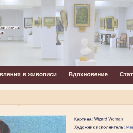
картинная галерея
 живописи.
ов
в
вления в живописи
Вдохновение
Ста
Картина:
Wizard Woman
Художник исполнитель:
Мак