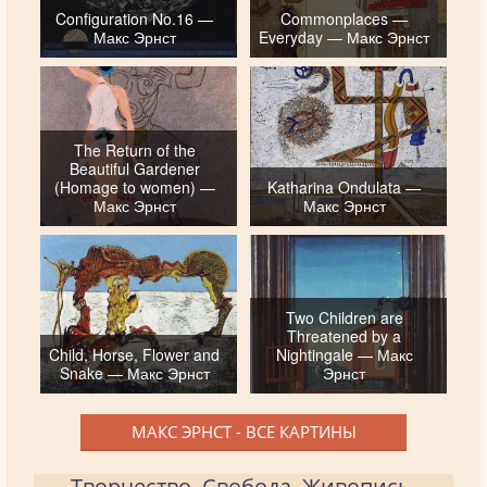
Configuration No.16 —
Commonplaces —
Макс Эрнст
Everyday — Макс Эрнст
The Return of the
Beautiful Gardener
(Homage to women) —
Katharina Ondulata —
Макс Эрнст
Макс Эрнст
Two Children are
Threatened by a
Child, Horse, Flower and
Nightingale — Макс
Snake — Макс Эрнст
Эрнст
МАКС ЭРНСТ - ВСЕ КАРТИНЫ
Творчество. Свобода. Живопись.