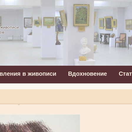
картинная галерея
 живописи.
ов
в
вления в живописи
Вдохновение
Ста