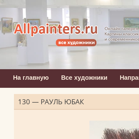
Allpainters.ru - 
Онлайн галерея
Картины классик
и современнико
На главную
Все художники
Напра
130 — РАУЛЬ ЮБАК