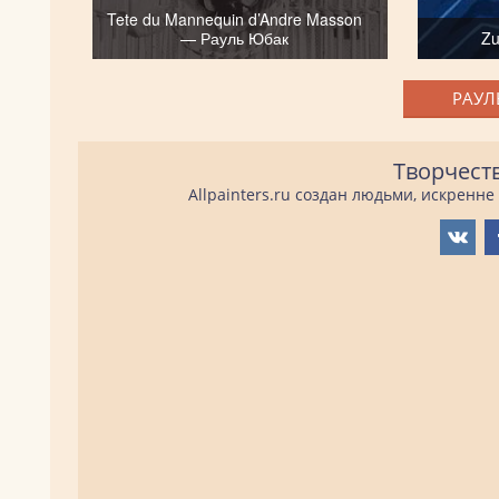
Tete du Mannequin d’Andre Masson
— Рауль Юбак
Zu
РАУЛ
Творчест
Allpainters.ru создан людьми, искренн