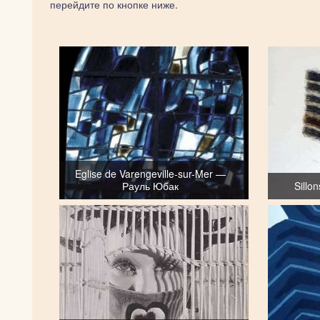
перейдите по кнопке ниже.
Eglise de Varengeville-sur-Mer —
Рауль Юбак
Sillo