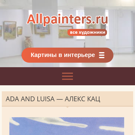
Allpainters.ru - картинная галерея
Онлайн галерея живописи.
Картины классиков
и современников
Картины в интерьере
ADA AND LUISA — АЛЕКС КАЦ