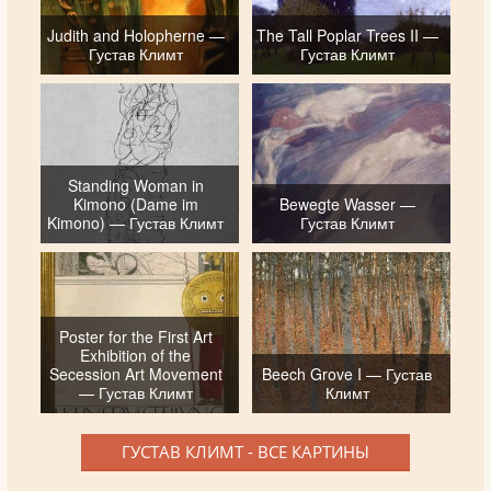
Judith and Holopherne —
The Tall Poplar Trees II —
Густав Климт
Густав Климт
Standing Woman in
Kimono (Dame im
Bewegte Wasser —
Kimono) — Густав Климт
Густав Климт
Poster for the First Art
Exhibition of the
Secession Art Movement
Beech Grove I — Густав
— Густав Климт
Климт
ГУСТАВ КЛИМТ - ВСЕ КАРТИНЫ