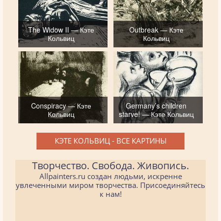
The Widow II — Кэте
Outbreak — Кэте
Кольвиц
Кольвиц
Conspiracy — Кэте
Germany’s children
Кольвиц
starve! — Кэте Кольвиц
КЭТЕ КОЛЬВИЦ - ВСЕ КАРТИНЫ
Творчество. Свобода. Живопись.
Allpainters.ru создан людьми, искренне
увлеченными миром творчества. Присоединяйтесь
к нам!