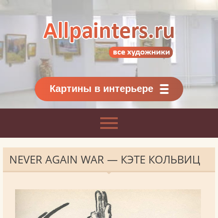
Allpainters.ru - картинная галерея
Онлайн галерея живописи.
Картины классиков
и современников
Картины в интерьере
NEVER AGAIN WAR — КЭТЕ КОЛЬВИЦ