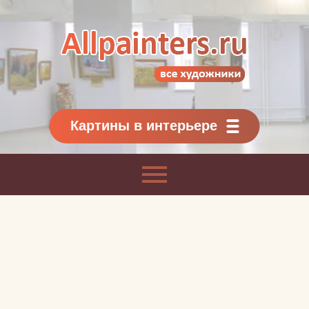
Allpainters.ru - картинная галерея
Онлайн галерея живописи.
Картины классиков
и современников
Картины в интерьере