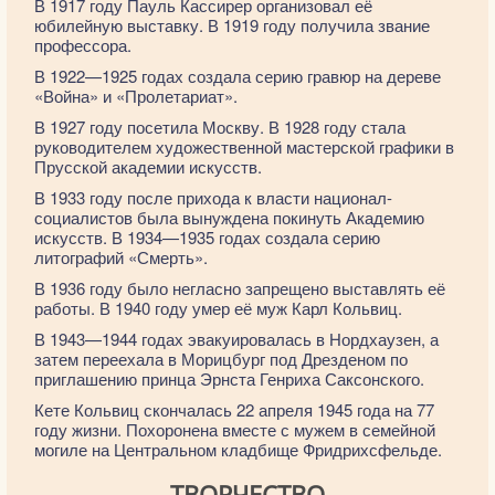
В 1917 году Пауль Кассирер организовал её
юбилейную выставку. В 1919 году получила звание
профессора.
В 1922—1925 годах создала серию гравюр на дереве
«Война» и «Пролетариат».
В 1927 году посетила Москву. В 1928 году стала
руководителем художественной мастерской графики в
Прусской академии искусств.
В 1933 году после прихода к власти национал-
социалистов была вынуждена покинуть Академию
искусств. В 1934—1935 годах создала серию
литографий «Смерть».
В 1936 году было негласно запрещено выставлять её
работы. В 1940 году умер её муж Карл Кольвиц.
В 1943—1944 годах эвакуировалась в Нордхаузен, а
затем переехала в Морицбург под Дрезденом по
приглашению принца Эрнста Генриха Саксонского.
Кете Кольвиц скончалась 22 апреля 1945 года на 77
году жизни. Похоронена вместе с мужем в семейной
могиле на Центральном кладбище Фридрихсфельде.
ТВОРЧЕСТВО