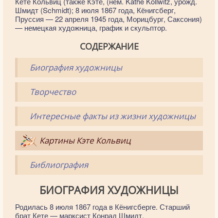
Ке́те Ко́львиц (также Кэте, (нем. Käthe Kollwitz, урожд.
Шмидт (Schmidt); 8 июля 1867 года, Кёнигсберг,
Пруссия — 22 апреля 1945 года, Морицбург, Саксония)
— немецкая художница, график и скульптор.
СОДЕРЖАНИЕ
Биография художницы
Творчество
Интересные факты из жизни художницы
Картины Кэте Кольвиц
Библиография
БИОГРАФИЯ ХУДОЖНИЦЫ
Родилась 8 июля 1867 года в Кёнигсберге. Старший
брат Кете — марксист Конрад Шмидт.