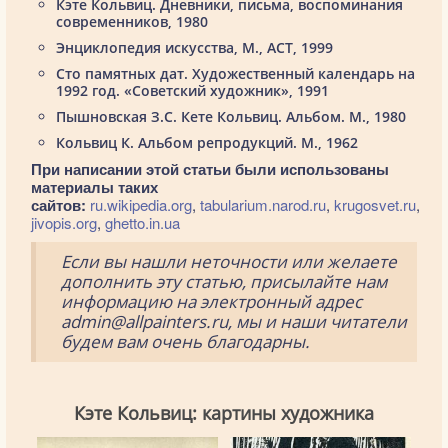
Кэте Кольвиц. Дневники, письма, воспоминания
современников, 1980
Энциклопедия искусства, М., АСТ, 1999
Сто памятных дат. Художественный календарь на
1992 год. «Советский художник», 1991
Пышновская З.С. Кете Кольвиц. Альбом. М., 1980
Кольвиц К. Альбом репродукций. М., 1962
При написании этой статьи были использованы
материалы таких
сайтов:
ru.wikipedia.org
,
tabularium.narod.ru
,
krugosvet.ru
,
jivopis.org
,
ghetto.in.ua
Если вы нашли неточности или желаете
дополнить эту статью, присылайте нам
информацию на электронный адрес
admin@allpainters.ru, мы и наши читатели
будем вам очень благодарны.
Кэте Кольвиц: картины художника