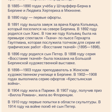
В 1885—1890 годах учёба у Штауффер-Берна в
Берлине и Людвига Хертериха в Мюнхене.
В 1890 году — первые офорты.
В 1891 году вышла замуж за врача Карла Кольвица,
который поселился на севере Берлина. В 1892 году
родился сын Ханс. В том же году Кольвиц была на
премьере спектакля «Ткачи» по пьесе Герхарта
Гауптмана, которая послужила толчком для серии её
графических работ «Восстание ткачей» (1895—1898).
В 1896 году родился сын Петер. В 1898 году серия
«Восстание ткачей» была показана на Большой
Берлинской художественной выставке.
В 1898—1903 годах преподаватель в Женском
художественном училище в Берлине. В 1902—1908
годах выполнила серию офортов «Крестьянская
война».
В 1904 году жила в Париже. В 1907 году, получив приз
«Вилла Романа», жила во Флоренции.
В 1910 году первые попытки в области скульптуры. В
1914 году на войне погиб её сын Петер.