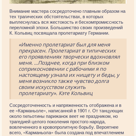
Внимание мастера сосредоточено главным образом на
тех трагических обстоятельствах, в которых
выплеснулась вся жестокость и бескомпромиссность
переломной эпохи. Большинство своих произведений
К. Кольвиц посвящала пролетариату Германии.
«Именно пролетариат был для меня
прекрасен. Пролетариат в типических
его проявлениях творчески вдохновлял
меня. …Позднее, когда при близком
соприкосновении с рабочими я по
настоящему узнала их нищету и беды, у
меня возникло также чувство долга
своим искусством служить
пролетариату». Кэте Кольвиц
Сосредоточенность и напряженность отображена и в
ее «Карманьоле», написанной в 1901 г. От танцующих
около гильотины парижанок веет не праздником, но
трагедией целого поколения простого народа,
вовлеченного в кровопролитную борьбу. Вероятнее
всего, «Карманьола» была создана под впечатлением