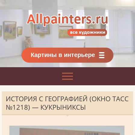
Allpainters.ru - картинная галерея
Онлайн галерея живописи.
Картины классиков
и современников
Картины в интерьере
ИСТОРИЯ С ГЕОГРАФИЕЙ (ОКНО ТАСС
№1218) — КУКРЫНИКСЫ