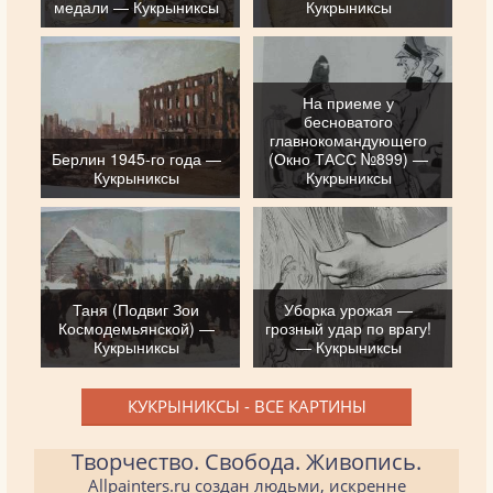
медали — Кукрыниксы
Кукрыниксы
На приеме у
бесноватого
главнокомандующего
Берлин 1945-го года —
(Окно ТАСС №899) —
Кукрыниксы
Кукрыниксы
Таня (Подвиг Зои
Уборка урожая —
Космодемьянской) —
грозный удар по врагу!
Кукрыниксы
— Кукрыниксы
КУКРЫНИКСЫ - ВСЕ КАРТИНЫ
Творчество. Свобода. Живопись.
Allpainters.ru создан людьми, искренне