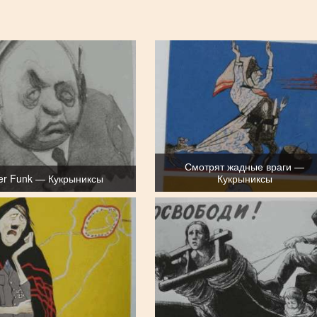
Смотрят жадные враги —
er Funk — Кукрыниксы
Кукрыниксы