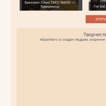
Брехомет (Окно ТАСС №625) —
Кукрыниксы
I’ve lo
КУКР
Творчест
Allpainters.ru создан людьми, искренн