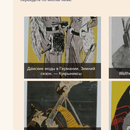
Дамские моды в Германии. Зимний
сезон. — Кукрыниксы
Walth