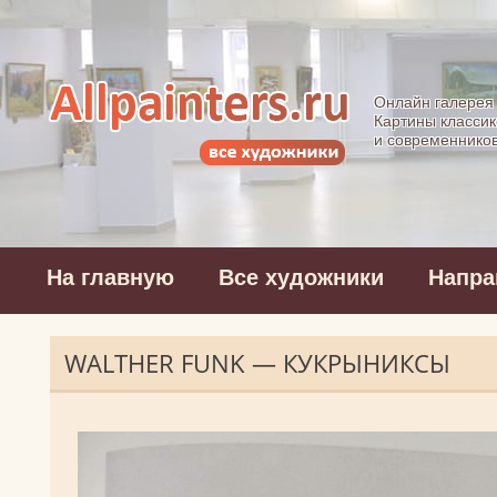
Allpainters.ru - 
Онлайн галерея
Картины классик
и современнико
На главную
Все художники
Напра
WALTHER FUNK — КУКРЫНИКСЫ