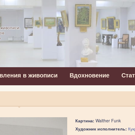
картинная галерея
 живописи.
ов
в
вления в живописи
Вдохновение
Ста
Картина:
Walther Funk
Художник исполнитель:
Ку