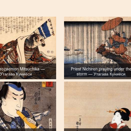
urozaemon Mitsuchika —
Priest Nichiren praying under th
Утагава Куниёси
storm — Утагава Куниёси