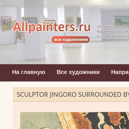
Allpainters.ru - 
Онлайн галерея
Картины классик
и современнико
На главную
Все художники
Напра
SCULPTOR JINGORO SURROUNDED BY