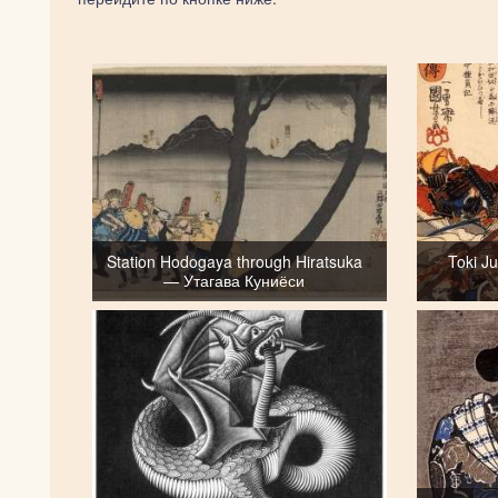
Station Hodogaya through Hiratsuka
Toki J
— Утагава Куниёси