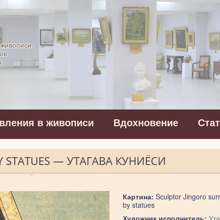
картинная галерея
 живописи.
ов
в
вления в живописи
Вдохновение
Ста
 STATUES — УТАГАВА КУНИЁСИ
Картина:
Sculptor Jingoro su
by statues
Художник исполнитель:
Ута