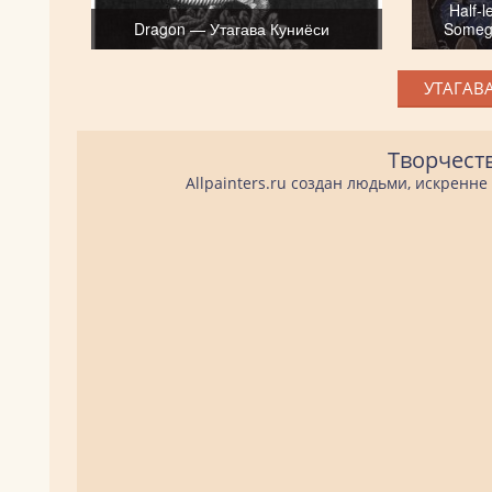
Half-l
Dragon — Утагава Куниёси
Someg
УТАГАВА
Творчест
Allpainters.ru создан людьми, искренн