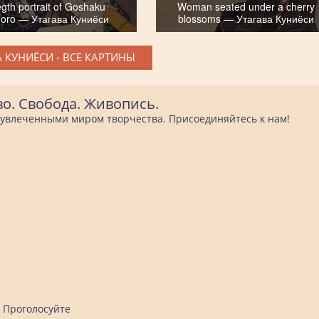
egth portrait of Goshaku
Woman seated under a cherry
oro — Утагава Куниёси
blossoms — Утагава Куниёси
 КУНИЁСИ - ВСЕ КАРТИНЫ
во. Свобода. Живопись.
е увлеченными миром творчества. Присоединяйтесь к нам!
Проголосуйте