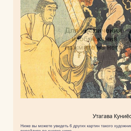
Утагава Куниё
Ниже вы можете увидеть 6 других картин такого художник
перейдите по кнопке ниже.