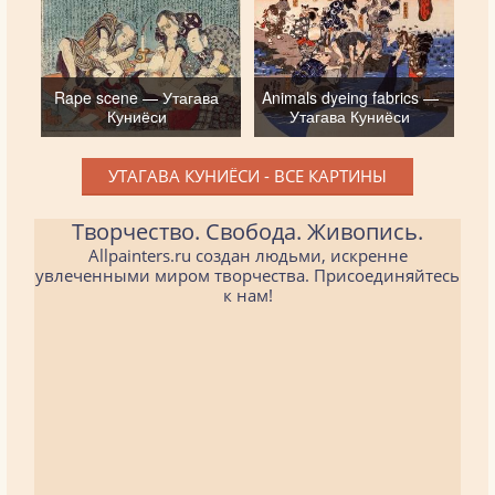
Rape scene — Утагава
Animals dyeing fabrics —
Куниёси
Утагава Куниёси
УТАГАВА КУНИЁСИ - ВСЕ КАРТИНЫ
Творчество. Свобода. Живопись.
Allpainters.ru создан людьми, искренне
увлеченными миром творчества. Присоединяйтесь
к нам!