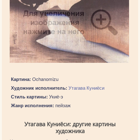
Картина:
Ochanomizu
Художник исполнитель:
Утагава Куниёси
Стиль картины:
Укиё-э
Жанр исполнения:
пейзаж
Утагава Куниёси: другие картины
художника