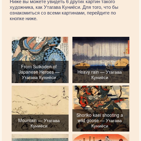
Ниже вы можете увидеть 6 других картин такого
художника, как Утагава Куниёси. Для того, что бы
ознакомиться со всеми картинами, перейдите по
кнопке ниже.
From Suikoden of
Japanese Heroes —
Heavy rain — Утагава
Утагава Куниёси
Куниёси
Shoriko kaei shooting a
Mountain — Утагава
wild goose — Утагава
Куниёси
Куниёси