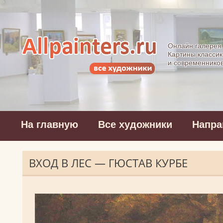
Allpainters.ru - 
Онлайн галерея
Картины классик
и современнико
На главную
Все художники
Напра
ВХОД В ЛЕС — ГЮСТАВ КУРБЕ