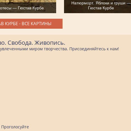
Натюрморт. Яблоки и груши —
отесы — Гюстав Курбе
Гюстав Курбе
В КУРБЕ - ВСЕ КАРТИНЫ
во. Свобода. Живопись.
е увлеченными миром творчества. Присоединяйтесь к нам!
Проголосуйте