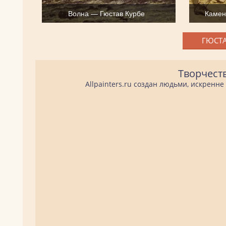
Волна — Гюстав Курбе
Камен
ГЮСТА
Творчест
Allpainters.ru создан людьми, искренн