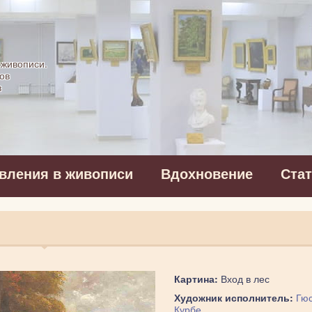
картинная галерея
 живописи.
ов
в
вления в живописи
Вдохновение
Ста
Картина:
Вход в лес
Художник исполнитель:
Гюс
Курбе