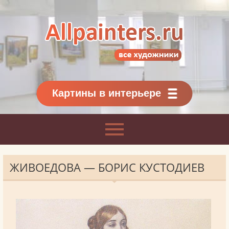
Allpainters.ru - картинная галерея
Онлайн галерея живописи.
Картины классиков
и современников
Картины в интерьере
ЖИВОЕДОВА — БОРИС КУСТОДИЕВ