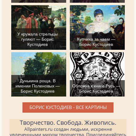
У кружала стрельцы
гуляют — Борис
Купчиха за чаем —
Кустодиев
Борис Кустодиев
Дунькина роща. В
имении Поленовых —
Обложка к книге Русь —
Борис Кустодиев
Борис Кустодиев
БОРИС КУСТОДИЕВ - ВСЕ КАРТИНЫ
Творчество. Свобода. Живопись.
Allpainters.ru создан людьми, искренне
увлеченными миром творчества. Присоединяйтесь