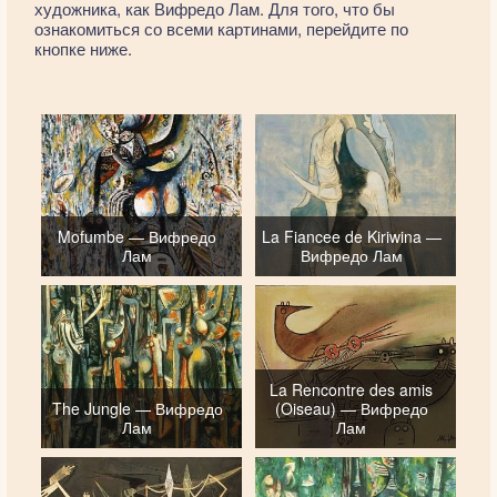
художника, как Вифредо Лам. Для того, что бы
ознакомиться со всеми картинами, перейдите по
кнопке ниже.
Mofumbe — Вифредо
La Fiancee de Kiriwina —
Лам
Вифредо Лам
La Rencontre des amis
The Jungle — Вифредо
(Oiseau) — Вифредо
Лам
Лам