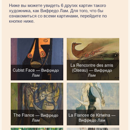
Ниже вы можете увидеть 6 других картин такого
художника, как Вифредо Лам. Для того, что бы
ознакомиться со всеми картинами, перейдите по
кнопке ниже.
La Rencontre des amis
Cubist Face — Вифредо
(Oiseau) — Вифредо
Лам
Лам
The Fiance — Вифредо
La Fiancee de Kiriwina —
Лам
Вифредо Лам