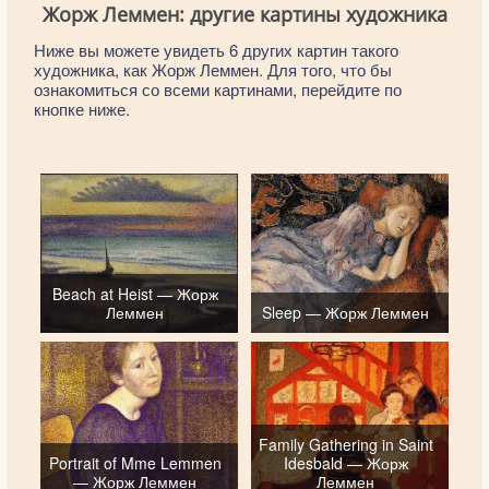
Жорж Леммен: другие картины художника
Ниже вы можете увидеть 6 других картин такого
художника, как Жорж Леммен. Для того, что бы
ознакомиться со всеми картинами, перейдите по
кнопке ниже.
Beach at Heist — Жорж
Леммен
Sleep — Жорж Леммен
Family Gathering in Saint
Portrait of Mme Lemmen
Idesbald — Жорж
— Жорж Леммен
Леммен