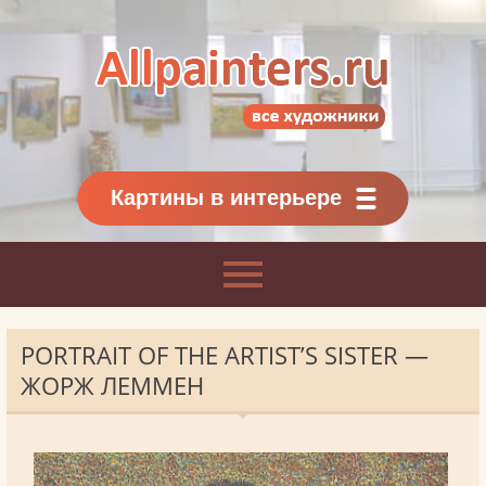
Allpainters.ru - картинная галерея
Онлайн галерея живописи.
Картины классиков
и современников
Картины в интерьере
PORTRAIT OF THE ARTIST’S SISTER —
ЖОРЖ ЛЕММЕН