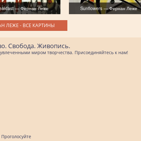
eakfast — Фернан Леже
Sunflowers — Фернан Леже
Н ЛЕЖЕ - ВСЕ КАРТИНЫ
во. Свобода. Живопись.
е увлеченными миром творчества. Присоединяйтесь к нам!
Проголосуйте