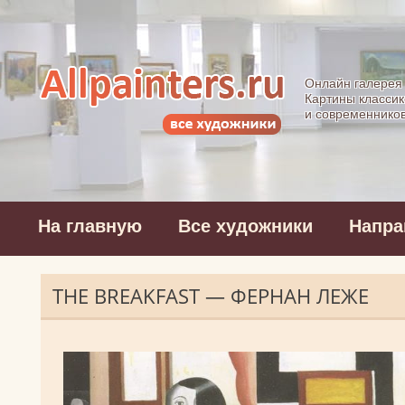
Allpainters.ru - 
Онлайн галерея
Картины классик
и современнико
На главную
Все художники
Напра
THE BREAKFAST — ФЕРНАН ЛЕЖЕ