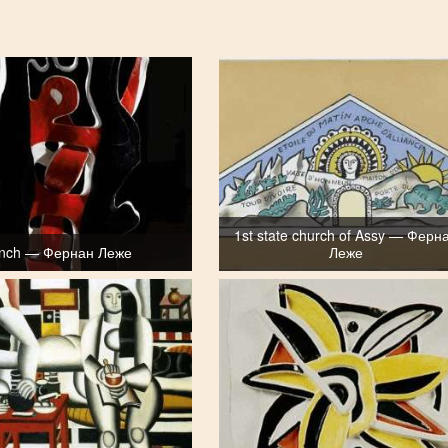
1st state church of Assy — Ферн
nch — Фернан Леже
Леже