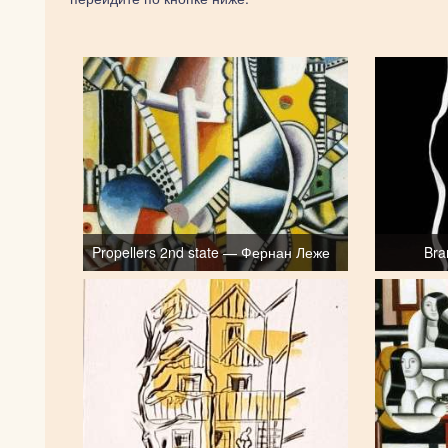
Propellers 2nd state — Фернан Леже
Bra