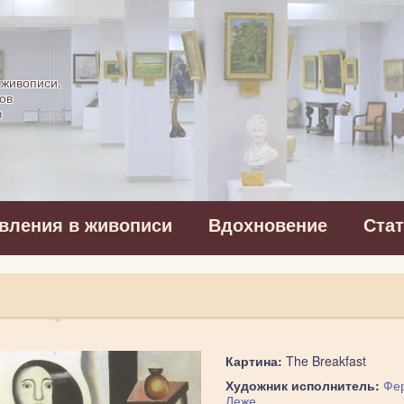
картинная галерея
 живописи.
ов
в
вления в живописи
Вдохновение
Ста
Картина:
The Breakfast
Художник исполнитель:
Фе
Леже