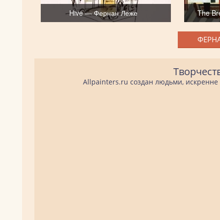
Hive — Фернан Леже
The Br
ФЕРНА
Творчест
Allpainters.ru создан людьми, искренн