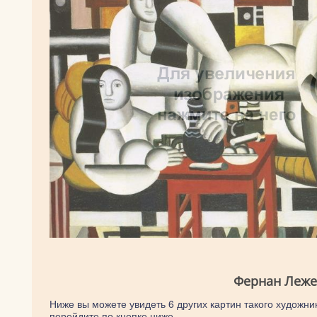
Фернан Леже
Ниже вы можете увидеть 6 других картин такого художник
перейдите по кнопке ниже.