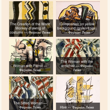
The Creation of the World
Composition on yellow
Monkey drawing of
background (green Logs)
costume — Фернан Леже
— Фернан Леже
The Woman with the
Woman with Parrot —
armchair — Фернан
Фернан Леже
Леже
The Sitted Woman —
Фернан Леже
Hive — Фернан Леже