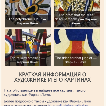
The proof that the Man
The polychrome Fleur —
descent monkey — Фернан
Фернан Леже
Леже
The railway crossing —
The rider acrobat juggler —
Фернан Леже
Фернан Леже
КРАТКАЯ ИНФОРМАЦИЯ О
ХУДОЖНИКЕ И ЕГО КАРТИНАХ
На этой странице вы найдете все картины, такого
художника как Фернан Леже.
Более подробно о таком художнике как Фернан Леже
можно узнать на странице
https://allpainters.ru/lezhe-