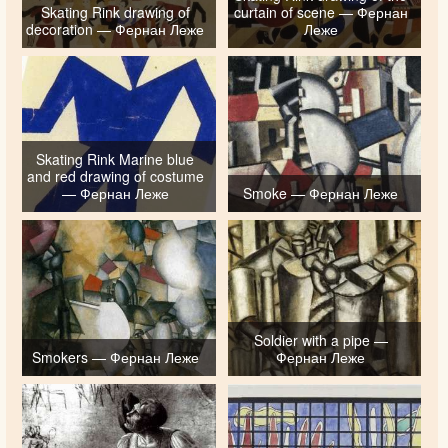
Skating Rink drawing of
curtain of scene — Фернан
decoration — Фернан Леже
Леже
Skating Rink Marine blue
and red drawing of costume
— Фернан Леже
Smoke — Фернан Леже
Soldier with a pipe —
Smokers — Фернан Леже
Фернан Леже