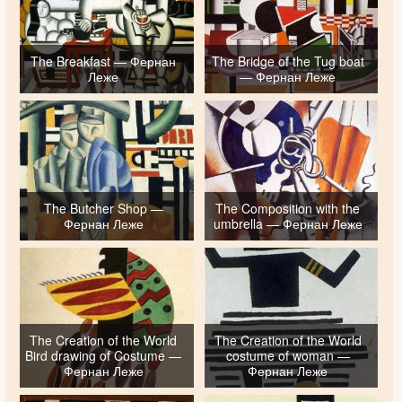
The Breakfast — Фернан
The Bridge of the Tug boat
Леже
— Фернан Леже
The Butcher Shop —
The Composition with the
Фернан Леже
umbrella — Фернан Леже
The Creation of the World
The Creation of the World
Bird drawing of Costume —
costume of woman —
Фернан Леже
Фернан Леже