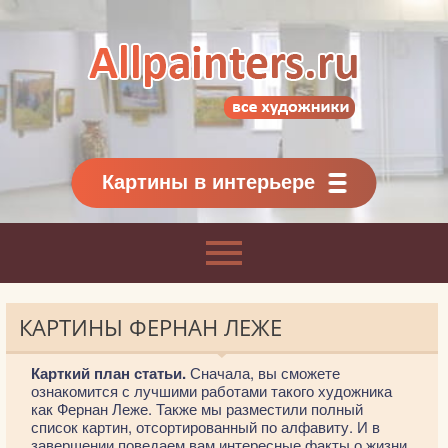
Allpainters.ru - картинная галерея
Онлайн галерея живописи.
Картины классиков
и современников
Картины в интерьере
КАРТИНЫ ФЕРНАН ЛЕЖЕ
Карткий план статьи.
Сначала, вы сможете
ознакомится с лучшими работами такого художника
как Фернан Леже. Также мы разместили полный
список картин, отсортированный по алфавиту. И в
завершении поведаем вам интересные факты о жизни