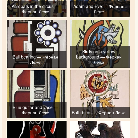
Acrobats in the circus —
Adam and Eve — Фернан
Фернан Леже
Леже
Birds on a yellow
Ball bearing — Фернан
background — Фернан
Леже
Леже
Blue guitar and vase —
Фернан Леже
Both birds — Фернан Леже