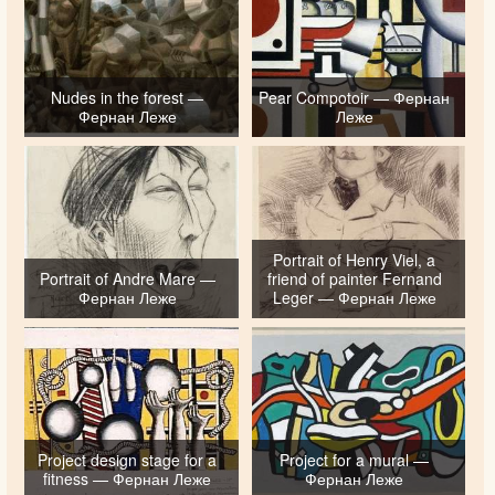
Nudes in the forest —
Pear Compotoir — Фернан
Фернан Леже
Леже
Portrait of Henry Viel, a
Portrait of Andre Mare —
friend of painter Fernand
Фернан Леже
Leger — Фернан Леже
Project design stage for a
Project for a mural —
fitness — Фернан Леже
Фернан Леже