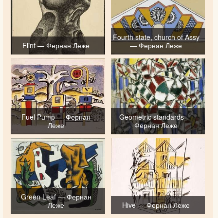
Fourth state, church of Assy
Flint — Фернан Леже
— Фернан Леже
Fuel Pump — Фернан
Geometric standards —
Леже
Фернан Леже
Green Leaf — Фернан
Леже
Hive — Фернан Леже