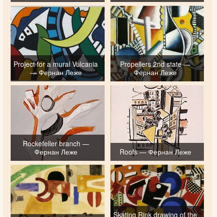
Project for a mural Vulcania
Propellers 2nd state —
— Фернан Леже
Фернан Леже
Rockefeller branch —
Фернан Леже
Roofs — Фернан Леже
Skating Rink drawing of the