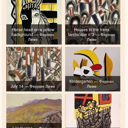
Horse head on a yellow
Houses in the trees
background — Фернан
landscape n°3 — Фернан
Леже
Леже
Kindergarten — Фернан
July 14 — Фернан Леже
Леже
Landscape — Фернан