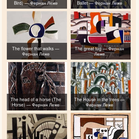
Bird) — Фернан Леже
Ballet — Фернан Леже
The flower that walks —
The great tug — Фернан
Фернан Леже
Леже
The head of a horse (The
The House in the trees —
Horse) — Фернан Леже
Фернан Леже