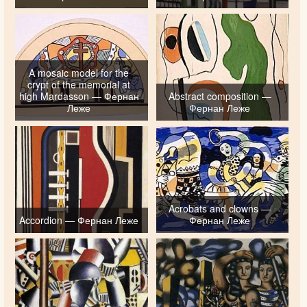
A mosaic model for the
crypt of the memorial at
high Mardasson — Фернан
Abstract composition —
Леже
Фернан Леже
Acrobats and clowns —
Accordion — Фернан Леже
Фернан Леже