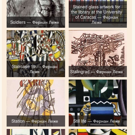
Stained glass artwork for
the library at the University
of Caracas — Фернан
Soldiers — Фернан Леже
Леже
Staircase 19 — Фернан
Леже
Stalingrad — Фернан Леже
Station — Фернан Леже
Still life — Фернан Леже