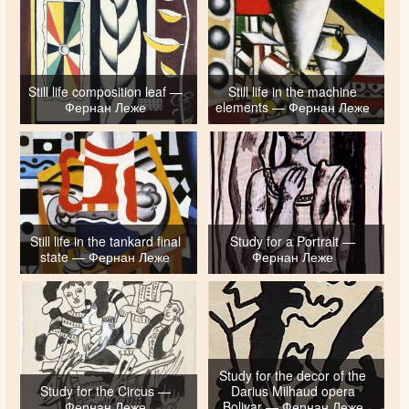
Still life composition leaf —
Still life in the machine
Фернан Леже
elements — Фернан Леже
Still life in the tankard final
Study for a Portrait —
state — Фернан Леже
Фернан Леже
Study for the decor of the
Study for the Circus —
Darius Milhaud opera
Фернан Леже
Bolivar — Фернан Леже