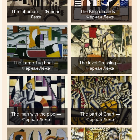
The Inhuman — Фернан
The King of cards —
Леже
Фернан Леже
The Large Tug boat —
The level Crossing —
Фернан Леже
Фернан Леже
The man with the pipe —
The part of Chart —
Фернан Леже
Фернан Леже