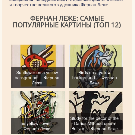
и творчестве великого художника Фернан Леже.
ФЕРНАН ЛЕЖЕ: САМЫЕ
ПОПУЛЯРНЫЕ КАРТИНЫ (ТОП 12)
Sunflower on a yellow
Birds on a yellow
background — Фернан
background — Фернан
Леже
Леже
Study for the decor of the
The yellow flower —
Darius Milhaud opera
Фернан Леже
Bolivar — Фернан Леже