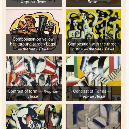
Фернан Леже
Леже
Composition on yellow
background (green Logs)
Composition with the three
— Фернан Леже
figures — Фернан Леже
Contrast of form — Фернан
Contrast of Forms —
Леже
Фернан Леже