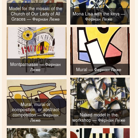
Model for the mosaic of the
Church of Our Lady of All
Mona Lisa with the keys —
Graces — Фернан Леже
Фернан Леже
Montparnasse — Фернан
Леже
Mural — Фернан Леже
Mural, mural or
composition, or abstract
composition — Фернан
Naked model in the
Леже
workshop — Фернан Леже