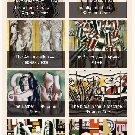
The album ‘Circus’ —
The alignment star —
Фернан Леже
Фернан Леже
The Annunciation —
The Balcony — Фернан
Фернан Леже
Леже
The Bather — Фернан
The birds in the landscape
Леже
— Фернан Леже