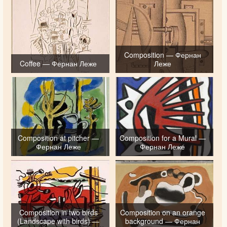
Composition — Фернан
Coffee — Фернан Леже
Леже
Composition at pitcher —
Composition for a Mural —
Фернан Леже
Фернан Леже
Composition in two birds
Composition on an orange
(Landscape with birds) —
background — Фернан