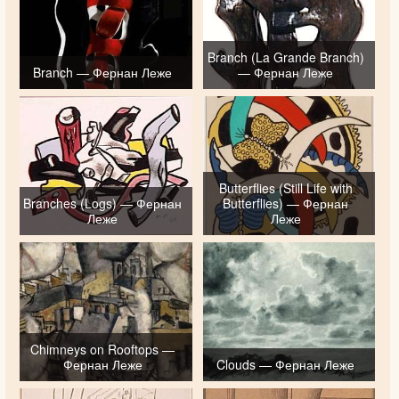
Branch (La Grande Branch)
Branch — Фернан Леже
— Фернан Леже
Butterflies (Still Life with
Branches (Logs) — Фернан
Butterflies) — Фернан
Леже
Леже
Chimneys on Rooftops —
Фернан Леже
Clouds — Фернан Леже