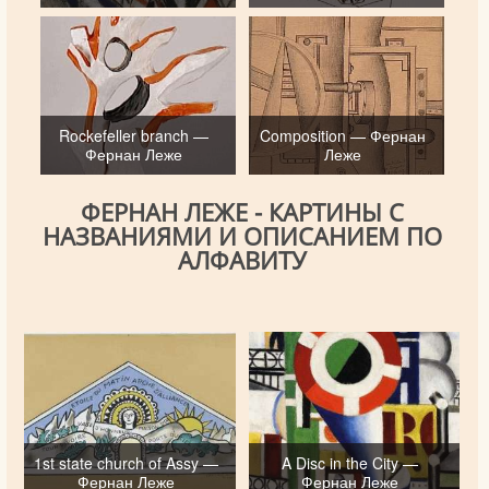
Rockefeller branch —
Composition — Фернан
Фернан Леже
Леже
ФЕРНАН ЛЕЖЕ - КАРТИНЫ С
НАЗВАНИЯМИ И ОПИСАНИЕМ ПО
АЛФАВИТУ
1st state church of Assy —
A Disc in the City —
Фернан Леже
Фернан Леже