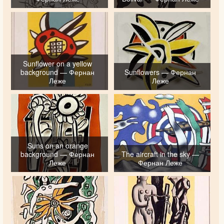
Sunflower on a yellow
background — Фернан
Sunflowers — Фернан
Леже
Леже
Suns on an orange
background — Фернан
The aircraft in the sky —
Леже
Фернан Леже