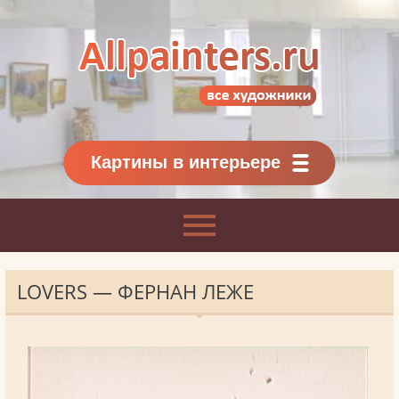
Allpainters.ru - картинная галерея
Онлайн галерея живописи.
Картины классиков
и современников
Картины в интерьере
LOVERS — ФЕРНАН ЛЕЖЕ