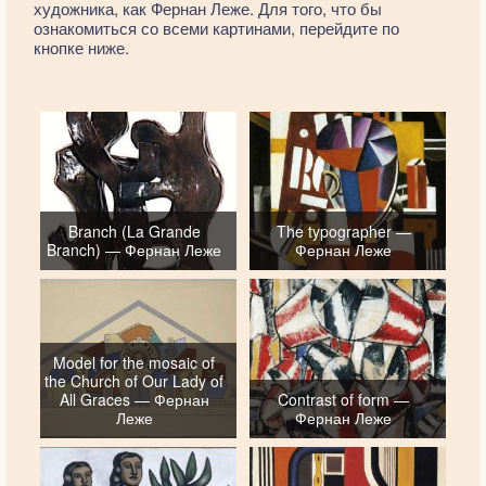
художника, как Фернан Леже. Для того, что бы
ознакомиться со всеми картинами, перейдите по
кнопке ниже.
Branch (La Grande
The typographer —
Branch) — Фернан Леже
Фернан Леже
Model for the mosaic of
the Church of Our Lady of
All Graces — Фернан
Contrast of form —
Леже
Фернан Леже