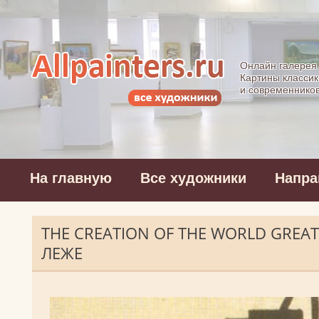
Allpainters.ru - 
Онлайн галерея
Картины классик
и современнико
На главную
Все художники
Напра
THE CREATION OF THE WORLD GREA
ЛЕЖЕ