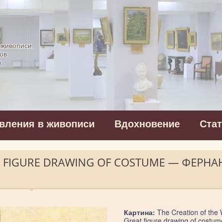
картинная галерея
 живописи.
ов
в
вления в живописи
Вдохновение
Ста
T FIGURE DRAWING OF COSTUME — ФЕРНА
Картина:
The Creation of the 
Great figure drawing of costum