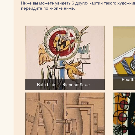
Ниже вы можете увидеть 6 других картин такого художник
перейдите по кнопке ниже.
Fourth
Both birds — Фернан Леже