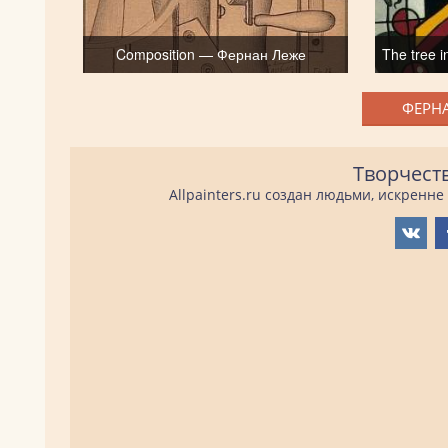
Composition — Фернан Леже
The tree 
ФЕРНА
Творчест
Allpainters.ru создан людьми, искренн