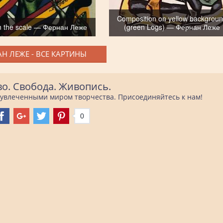
Composition on yellow backgrou
in the scale — Фернан Леже
(green Logs) — Фернан Леже
Н ЛЕЖЕ - ВСЕ КАРТИНЫ
во. Свобода. Живопись.
е увлеченными миром творчества. Присоединяйтесь к нам!
0