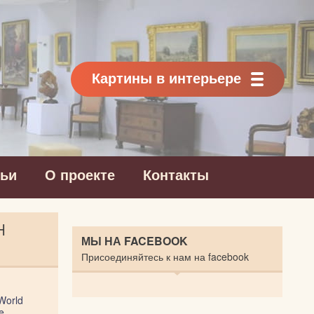
Картины в интерьере
тьи
О проекте
Контакты
Н
МЫ НА FACEBOOK
Присоединяйтесь к нам на facebook
World
e