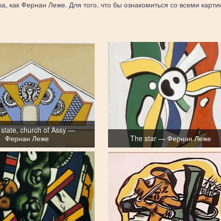
а, как Фернан Леже. Для того, что бы ознакомиться со всеми карти
 state, church of Assy —
Фернан Леже
The star — Фернан Леже