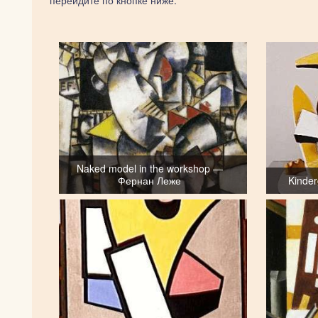
перейдите по кнопке ниже.
Naked model in the workshop —
Фернан Леже
Kinde