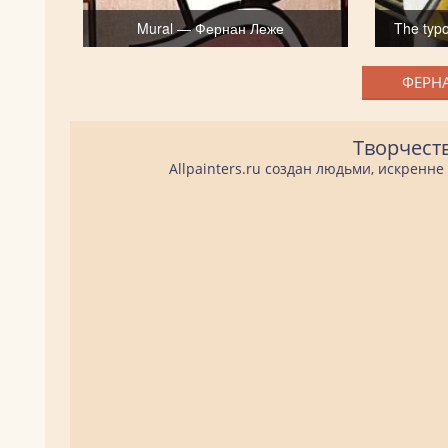
Mural — Фернан Леже
The typ
ФЕРНА
Творчест
Allpainters.ru создан людьми, искренн