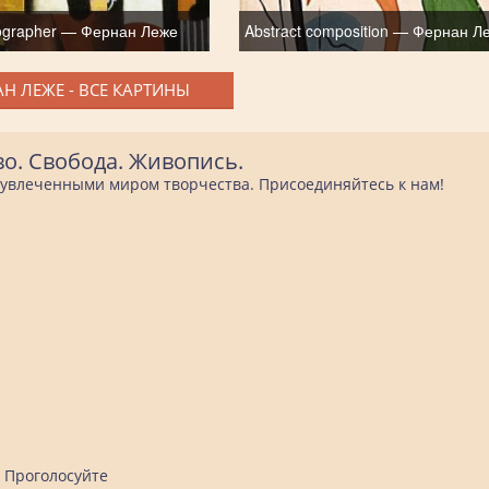
ographer — Фернан Леже
Abstract composition — Фернан Л
Н ЛЕЖЕ - ВСЕ КАРТИНЫ
во. Свобода. Живопись.
е увлеченными миром творчества. Присоединяйтесь к нам!
Проголосуйте