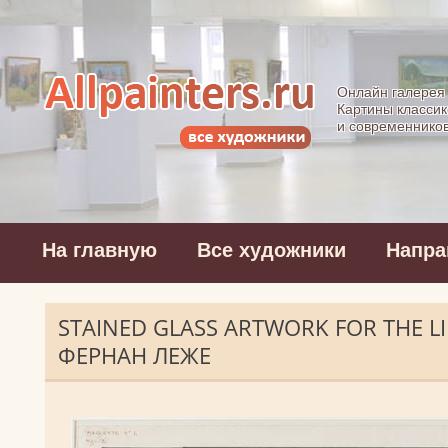
Allpainters.ru - 
Онлайн галерея
Картины классик
и современнико
На главную
Все художники
Напра
STAINED GLASS ARTWORK FOR THE LI
ФЕРНАН ЛЕЖЕ