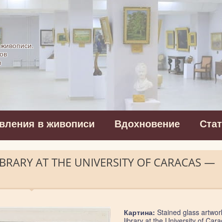
картинная галерея
 живописи.
ов
в
вления в живописи
Вдохновение
Ста
BRARY AT THE UNIVERSITY OF CARACAS —
Картина:
Stained glass artwork
library at the University of Car