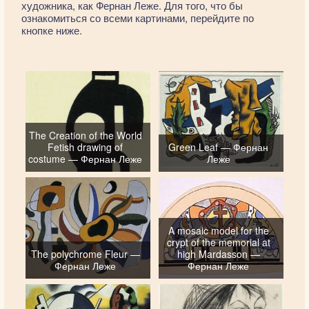
художника, как Фернан Леже. Для того, что бы
ознакомиться со всеми картинами, перейдите по
кнопке ниже.
The Creation of the World
Fetish drawing of
Green Leaf — Фернан
costume — Фернан Леже
Леже
A mosaic model for the
crypt of the memorial at
The polychrome Fleur —
high Mardasson —
Фернан Леже
Фернан Леже