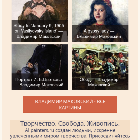
Study to ‘January 9, 1905
on Vasilyevsky island’ —
A gypsy lady —
Владимир Маковский
Владимир Маковский
Портрет И. Е.Цветкова
Обед — Владимир
— Владимир Маковский
Маковский
ВЛАДИМИР МАКОВСКИЙ - ВСЕ
КАРТИНЫ
Творчество. Свобода. Живопись.
Allpainters.ru создан людьми, искренне
увлеченными миром творчества. Присоединяйтесь