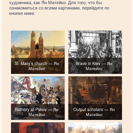
художника, как Ян Матейко. Для того, что бы
ознакомиться со всеми картинами, перейдите по
кнопке ниже.
St. Mary’s church — Ян
Brave in Kiev — Ян
Матейко
Матейко
Bathory at Pskov — Ян
Output scholars — Ян
Матейко
Матейко