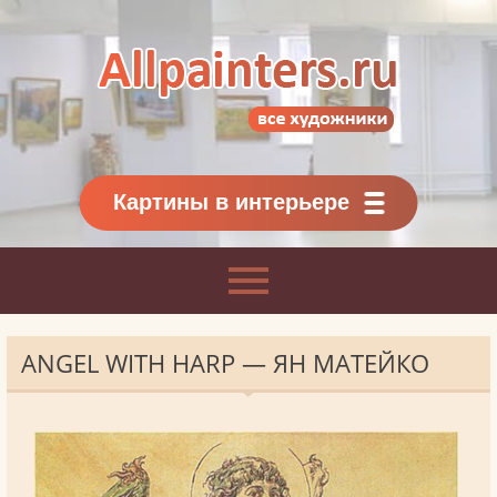
Allpainters.ru - картинная галерея
Онлайн галерея живописи.
Картины классиков
и современников
Картины в интерьере
ANGEL WITH HARP — ЯН МАТЕЙКО