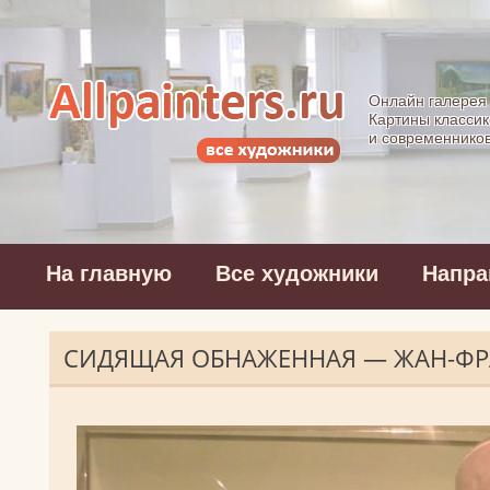
Allpainters.ru - 
Онлайн галерея
Картины классик
и современнико
На главную
Все художники
Напра
СИДЯЩАЯ ОБНАЖЕННАЯ — ЖАН-ФР