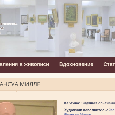
картинная галерея
 живописи.
ов
в
вления в живописи
Вдохновение
Ста
АНСУА МИЛЛЕ
Картина:
Сидящая обнаженн
Художник исполнитель:
Жа
Франсуа Милле