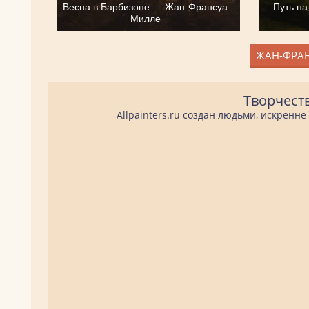
Весна в Барбизоне — Жан-Франсуа
Путь н
Милле
ЖАН-ФРАН
Творчест
Allpainters.ru создан людьми, искренн