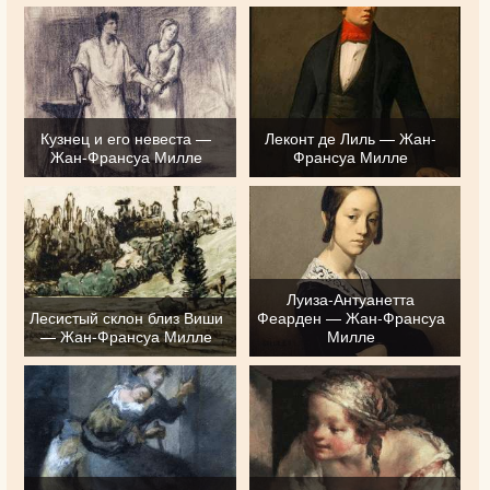
Кузнец и его невеста —
Леконт де Лиль — Жан-
Жан-Франсуа Милле
Франсуа Милле
Луиза-Антуанетта
Лесистый склон близ Виши
Феарден — Жан-Франсуа
— Жан-Франсуа Милле
Милле