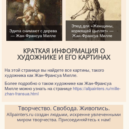
Этюд для «Женщины,
Эдипа снимают с дерева
кормящей цыплят» —
— Жан-Франсуа Милле
Жан-Франсуа Милле
КРАТКАЯ ИНФОРМАЦИЯ О
ХУДОЖНИКЕ И ЕГО КАРТИНАХ
На этой странице вы найдете все картины, такого
художника как Жан-Франсуа Милле.
Более подробно о таком художнике как Жан-Франсуа
Милле можно узнать на странице
https://allpainters.ru/mille-
zhan-fransua.html
Творчество. Свобода. Живопись.
Allpainters.ru создан людьми, искренне увлеченными
миром творчества. Присоединяйтесь к нам!