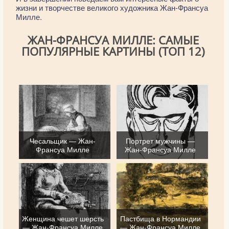
жизни и творчестве великого художника Жан-Франсуа
Милле.
ЖАН-ФРАНСУА МИЛЛЕ: САМЫЕ
ПОПУЛЯРНЫЕ КАРТИНЫ (ТОП 12)
Чесальщик — Жан-
Портрет мужчины —
Франсуа Милле
Жан-Франсуа Милле
Женщина чешет шерсть
Пастбища в Нормандии
— Жан-Франсуа Милле
— Жан-Франсуа Милле