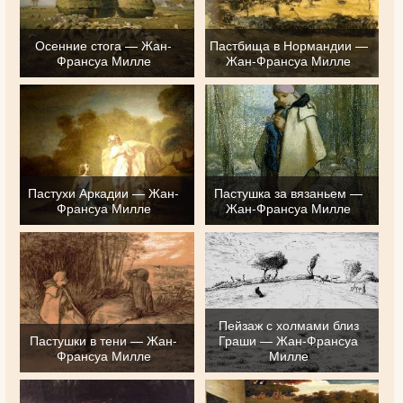
Осенние стога — Жан-
Пастбища в Нормандии —
Франсуа Милле
Жан-Франсуа Милле
Пастухи Аркадии — Жан-
Пастушка за вязаньем —
Франсуа Милле
Жан-Франсуа Милле
Пейзаж с холмами близ
Пастушки в тени — Жан-
Граши — Жан-Франсуа
Франсуа Милле
Милле