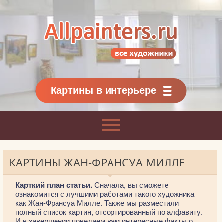
Allpainters.ru - картинная галерея
Онлайн галерея живописи.
Картины классиков
и современников
Картины в интерьере
КАРТИНЫ ЖАН-ФРАНСУА МИЛЛЕ
Карткий план статьи.
Сначала, вы сможете
ознакомится с лучшими работами такого художника
как Жан-Франсуа Милле. Также мы разместили
полный список картин, отсортированный по алфавиту.
И в завершении поведаем вам интересные факты о